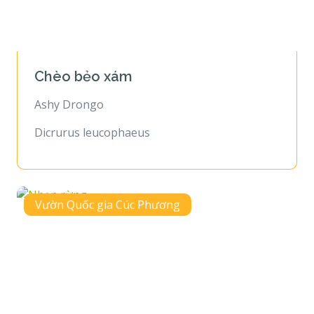
Chèo bẻo xám
Ashy Drongo
Dicrurus leucophaeus
Vườn Quốc gia Cúc Phương