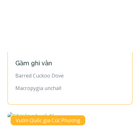
Gầm ghì vằn
Barred Cuckoo Dove
Macropygia unchall
Vườn Quốc gia Cúc Phương