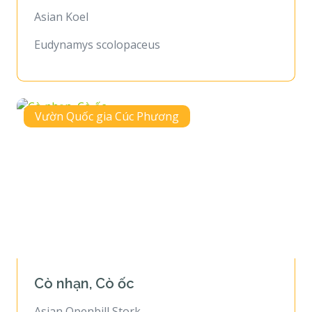
Asian Koel
Eudynamys scolopaceus
Vườn Quốc gia Cúc Phương
Cò nhạn, Cò ốc
Asian Openbill Stork