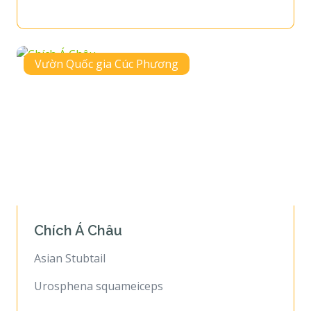
Vườn Quốc gia Cúc Phương
Chích Á Châu
Asian Stubtail
Urosphena squameiceps