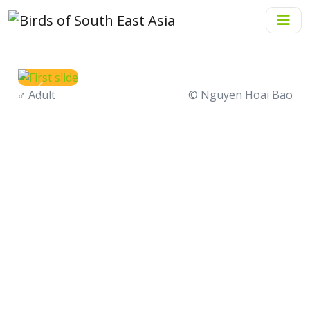
♂
Adult
© Nguyen Hoai Bao
Previous
Next
Hút mật đỏ
Bộ
: Passeriformes
Họ
: Nectariniidae
Giống
: Aethopyga
Loài
:
Aethopyga siparaja
(Raffles, 1822)
Tên tiếng Anh
: Crimson Sunbird
Tên tiếng Thái
: นกกินปลีคอแดง