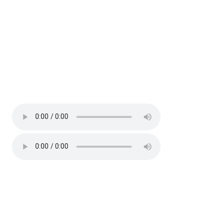
IUCN
:
LC
Hiện trạng
: resident
Âm thanh (2)
Địa điểm
Thông tin khác