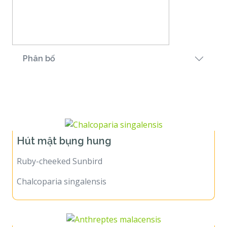
Phân bố
Họ Hút mật
Hút mật bụng hung
Ruby-cheeked Sunbird
Chalcoparia singalensis