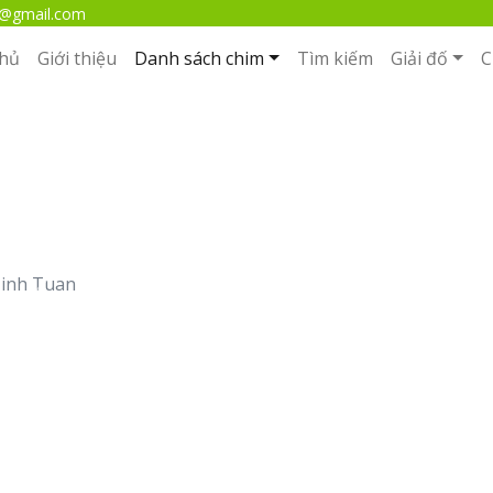
m@gmail.com
chủ
Giới thiệu
Danh sách chim
Tìm kiếm
Giải đố
C
Quạ đen
inh Tuan
Next
Bộ
: Passeriformes
Họ
: Corvidae
Giống
: Corvus
Loài
:
Corvus macrorhynchos
(Wagler, 1827)
Tên tiếng Anh
: Large-billed Crow