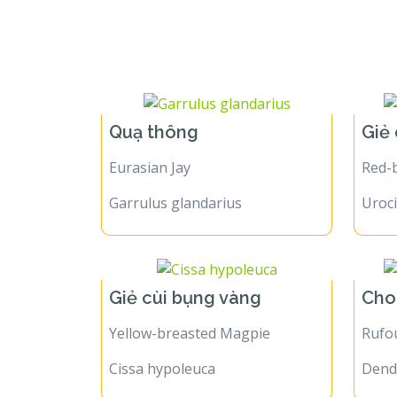
Họ Quạ
Quạ thông
Giẻ
Eurasian Jay
Red-b
Garrulus glandarius
Uroc
Giẻ cùi bụng vàng
Cho
Yellow-breasted Magpie
Rufo
Cissa hypoleuca
Dend