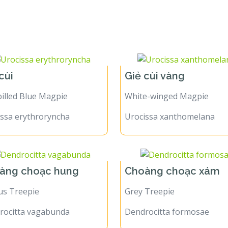
 cùi
Giẻ cùi vàng
illed Blue Magpie
White-winged Magpie
issa erythroryncha
Urocissa xanthomelana
àng choạc hung
Choàng choạc xám
us Treepie
Grey Treepie
rocitta vagabunda
Dendrocitta formosae