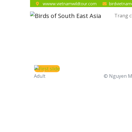
wwww.vietnamwildtour.com
birdvietna
Trang 
Adult
© Nguyen M
Previous