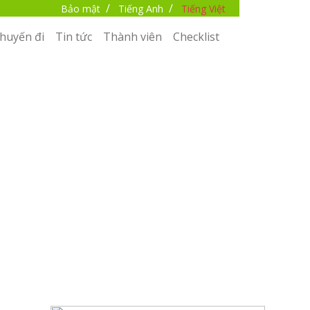
/
/
Bảo mật
Tiếng Anh
Tiếng Việt
huyến đi
Tin tức
Thành viên
Checklist