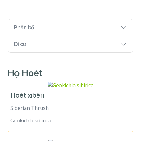
Phân bố
Di cư
Họ Hoét
Hoét xibêri
Siberian Thrush
Geokichla sibirica