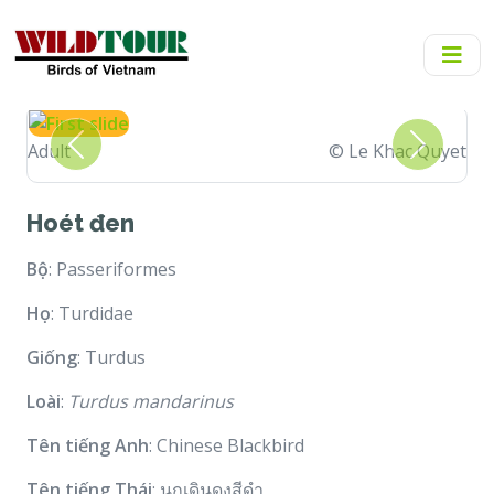
Adult
© Le Khac Quyet
Previous
Next
Hoét đen
Bộ
: Passeriformes
Họ
: Turdidae
Giống
: Turdus
Loài
:
Turdus mandarinus
Tên tiếng Anh
: Chinese Blackbird
Tên tiếng Thái
: นกเดินดงสีดำ