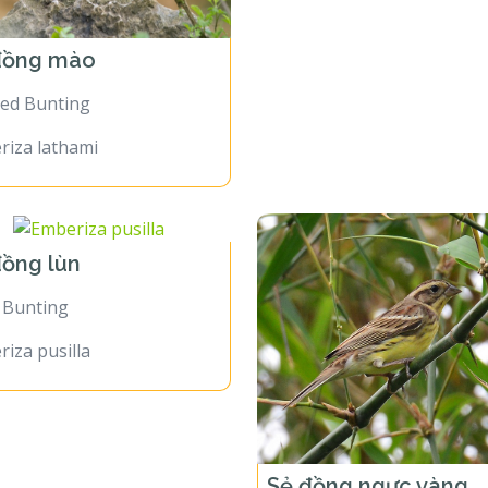
đồng mào
ted Bunting
riza lathami
đồng lùn
e Bunting
iza pusilla
Sẻ đồng ngực vàng