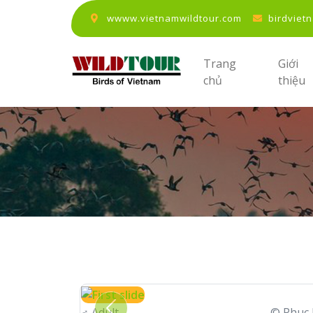
wwww.vietnamwildtour.com
birdviet
Trang
Giới
chủ
thiệu
♂
Adult
© Phuc 