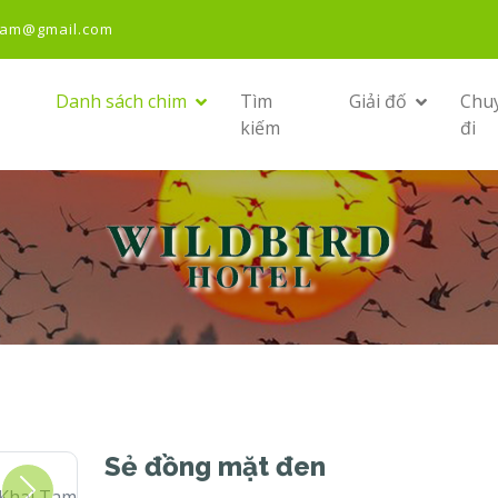
nam@gmail.com
Danh sách chim
Tìm
Giải đố
Chu
kiếm
đi
Sẻ đồng mặt đen
Khai Tam