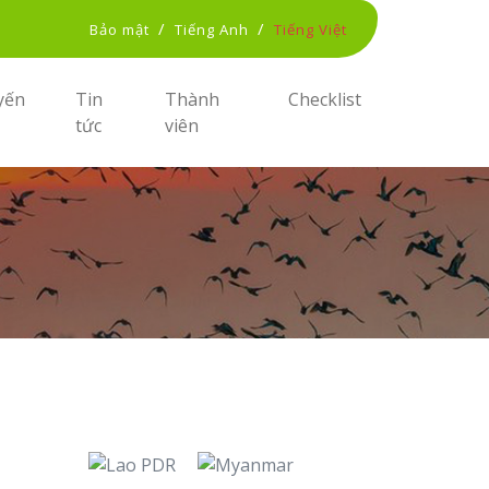
/
/
Bảo mật
Tiếng Anh
Tiếng Việt
yến
Tin
Thành
Checklist
tức
viên