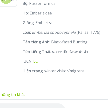
Next
Bộ
: Passeriformes
Họ
: Emberizidae
Giống
: Emberiza
Loài
:
Emberiza spodocephala
(Pallas, 1776)
Tên tiếng Anh
: Black-faced Bunting
Tên tiếng Thái
: นกจาบปีกอ่อนหน้าดำ
IUCN
:
LC
Hiện trạng
: winter visitor/migrant
hông tin khác