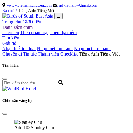
wwww.vietnamwildtour.com
birdvietnam@gmail.com
/
/
Bảo mật
Tiếng Anh
Tiếng Việt
Trang chủ
Giới thiệu
Danh sách chim
Theo tên
Theo phân loại
Theo địa điểm
Tìm kiếm
Giải đố
Nhận biết tên loài
Nhận biết hình ảnh
Nhận biết âm thanh
Chuyến đi
Tin tức
Thành viên
Checklist
Tiếng Anh
Tiếng Việt
Tìm kiếm
Chim sâu vàng lục
Adult
© Stanley Chu