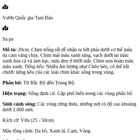
Vườn Quốc gia Tam Đảo
Sa pa
Mô tả:
20cm. Chim trống rất dễ nhận ra bởi phía dưới cơ thể màu
da cam vàng cháy. Chim mái màu xanh sáng, vạch dưới tai màu
xanh hoa cà và ánh bạc, màu đen ở dưới mắt. Chim non hoàn toàn
màu xanh.
Tiếng kêu
: Nhiều âm lượng như Chèo bẻo, có thể bắt
chước tiếng kêu của các loài chim khác sống trong vùng.
Phân bố:
Từ Bắc Bộ đến Trung Bộ.
Hiện trạng:
Sống định cư. Gặp phổ biến trong các vùng phân bố.
Sinh cảnh sống:
Các vùng rừng thưa, những nơi có độ cao khoảng
dưới 2.000 mét.
Kích cỡ: Vừa (25 - 50cm)
Màu lông cánh: Da bò, Xanh lá, Cam, Vàng