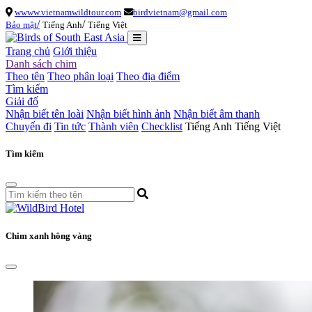
wwww.vietnamwildtour.com
birdvietnam@gmail.com
/
/
Bảo mật
Tiếng Anh
Tiếng Việt
Trang chủ
Giới thiệu
Danh sách chim
Theo tên
Theo phân loại
Theo địa điểm
Tìm kiếm
Giải đố
Nhận biết tên loài
Nhận biết hình ảnh
Nhận biết âm thanh
Chuyến đi
Tin tức
Thành viên
Checklist
Tiếng Anh
Tiếng Việt
Tìm kiếm
Chim xanh hông vàng