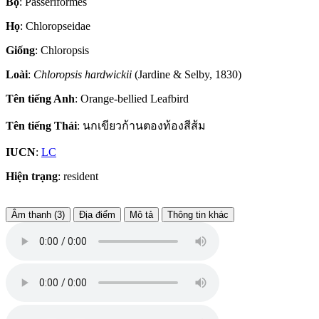
Bộ
: Passeriformes
Họ
: Chloropseidae
Giống
: Chloropsis
Loài
:
Chloropsis hardwickii
(Jardine & Selby, 1830)
Tên tiếng Anh
: Orange-bellied Leafbird
Tên tiếng Thái
: นกเขียวก้านตองท้องสีส้ม
IUCN
:
LC
Hiện trạng
: resident
Âm thanh (3)
Địa điểm
Mô tả
Thông tin khác