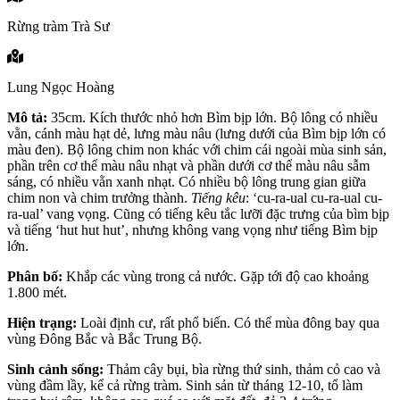
Rừng tràm Trà Sư
Lung Ngọc Hoàng
Mô tả:
35cm. Kích thước nhỏ hơn Bìm bịp lớn. Bộ lông có nhiều
vằn, cánh màu hạt dẻ, lưng màu nâu (lưng dưới của Bìm bịp lớn có
màu đen). Bộ lông chim non khác với chim cái ngoài mùa sinh sản,
phần trên cơ thể màu nâu nhạt và phần dưới cơ thể màu nâu sẫm
sáng, có nhiều vằn xanh nhạt. Có nhiều bộ lông trung gian giữa
chim non và chim trưởng thành.
Tiếng kêu
: ‘cu-ra-ual cu-ra-ual cu-
ra-ual’ vang vọng. Cũng có tiếng kêu tắc lưỡi đặc trưng của bìm bịp
và tiếng ‘hut hut hut’, nhưng không vang vọng như tiếng Bìm bịp
lớn.
Phân bố:
Khắp các vùng trong cả nước. Gặp tới độ cao khoảng
1.800 mét.
Hiện trạng:
Loài định cư, rất phổ biến. Có thể mùa đông bay qua
vùng Đông Bắc và Bắc Trung Bộ.
Sinh cảnh sống:
Thảm cây bụi, bìa rừng thứ sinh, thảm cỏ cao và
vùng đầm lầy, kể cả rừng tràm. Sinh sản từ tháng 12-10, tổ làm