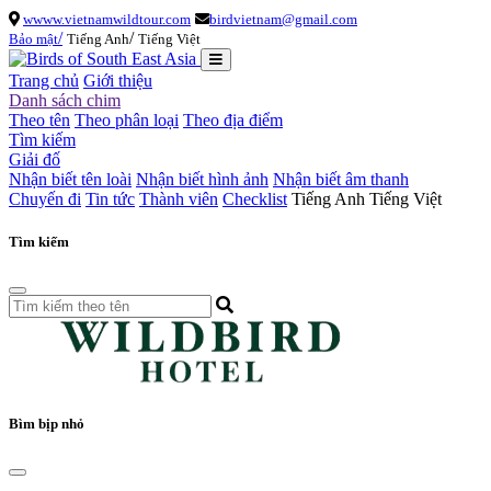
wwww.vietnamwildtour.com
birdvietnam@gmail.com
/
/
Bảo mật
Tiếng Anh
Tiếng Việt
Trang chủ
Giới thiệu
Danh sách chim
Theo tên
Theo phân loại
Theo địa điểm
Tìm kiếm
Giải đố
Nhận biết tên loài
Nhận biết hình ảnh
Nhận biết âm thanh
Chuyến đi
Tin tức
Thành viên
Checklist
Tiếng Anh
Tiếng Việt
Tìm kiếm
Bìm bịp nhỏ