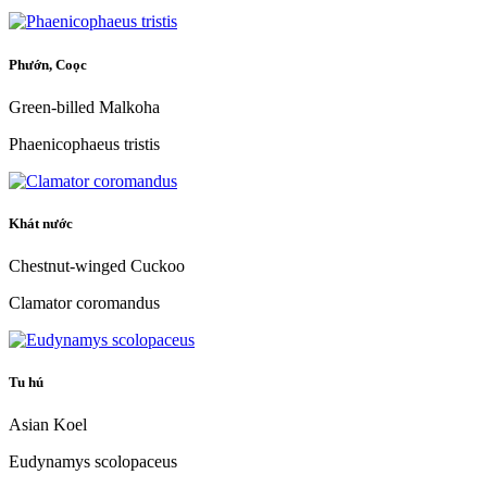
Phướn, Coọc
Green-billed Malkoha
Phaenicophaeus tristis
Khát nước
Chestnut-winged Cuckoo
Clamator coromandus
Tu hú
Asian Koel
Eudynamys scolopaceus