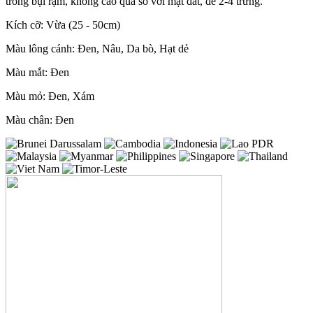
trong bụi rậm, không cao quá so với mặt đất, đẻ 2-4 trứng.
Kích cỡ: Vừa (25 - 50cm)
Màu lông cánh: Đen, Nâu, Da bò, Hạt dẻ
Màu mắt: Đen
Màu mỏ: Đen, Xám
Màu chân: Đen