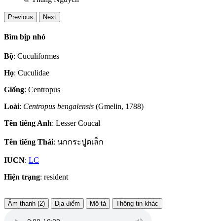
Previous
Next
Bìm bịp nhỏ
Bộ
: Cuculiformes
Họ
: Cuculidae
Giống
: Centropus
Loài
:
Centropus bengalensis
(Gmelin, 1788)
Tên tiếng Anh
: Lesser Coucal
Tên tiếng Thái
: นกกระปูดเล็ก
IUCN
:
LC
Hiện trạng
: resident
Âm thanh (2)
Địa điểm
Mô tả
Thông tin khác