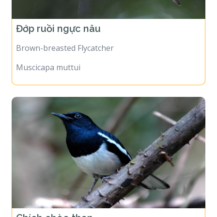
Đớp ruồi ngực nâu
Brown-breasted Flycatcher
Muscicapa muttui