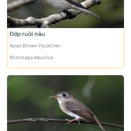
Đớp ruồi nâu
Asian Brown Flycatcher
Muscicapa dauurica