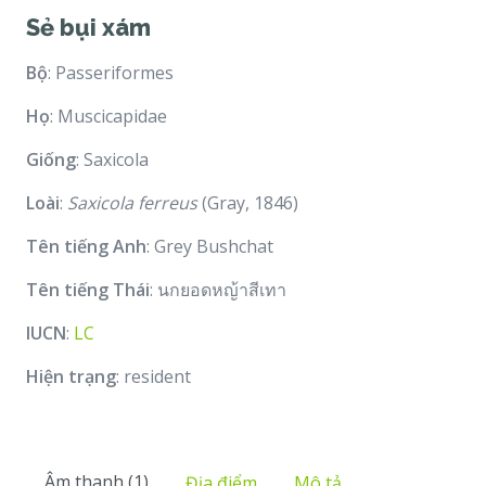
Sẻ bụi xám
Bộ
: Passeriformes
Họ
: Muscicapidae
Giống
: Saxicola
Loài
:
Saxicola ferreus
(Gray, 1846)
Tên tiếng Anh
: Grey Bushchat
Tên tiếng Thái
: นกยอดหญ้าสีเทา
IUCN
:
LC
Hiện trạng
: resident
Âm thanh (1)
Địa điểm
Mô tả