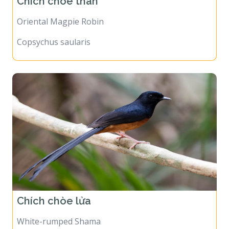
Chích chòe than
Oriental Magpie Robin
Copsychus saularis
Chích chòe lửa
White-rumped Shama