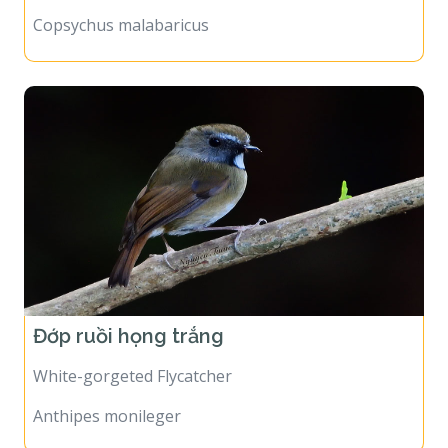
Copsychus malabaricus
Đớp ruồi họng trắng
White-gorgeted Flycatcher
Anthipes monileger