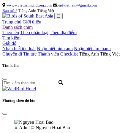
wwww.vietnamwildtour.com
birdvietnam@gmail.com
/
/
Bảo mật
Tiếng Anh
Tiếng Việt
Trang chủ
Giới thiệu
Danh sách chim
Theo tên
Theo phân loại
Theo địa điểm
Tìm kiếm
Giải đố
Nhận biết tên loài
Nhận biết hình ảnh
Nhận biết âm thanh
Chuyến đi
Tin tức
Thành viên
Checklist
Tiếng Anh
Tiếng Việt
Tìm kiếm
Phường chèo đỏ lớn
♀
Adult
© Nguyen Hoai Bao