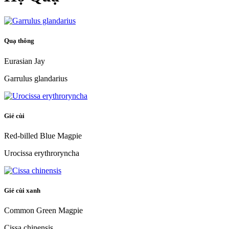
Quạ thông
Eurasian Jay
Garrulus glandarius
Giẻ cùi
Red-billed Blue Magpie
Urocissa erythroryncha
Giẻ cùi xanh
Common Green Magpie
Cissa chinensis