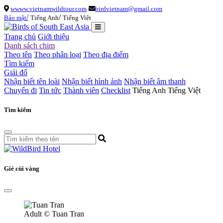
wwww.vietnamwildtour.com
birdvietnam@gmail.com
/
/
Bảo mật
Tiếng Anh
Tiếng Việt
Trang chủ
Giới thiệu
Danh sách chim
Theo tên
Theo phân loại
Theo địa điểm
Tìm kiếm
Giải đố
Nhận biết tên loài
Nhận biết hình ảnh
Nhận biết âm thanh
Chuyến đi
Tin tức
Thành viên
Checklist
Tiếng Anh
Tiếng Việt
Tìm kiếm
Giẻ cùi vàng
Adult
© Tuan Tran