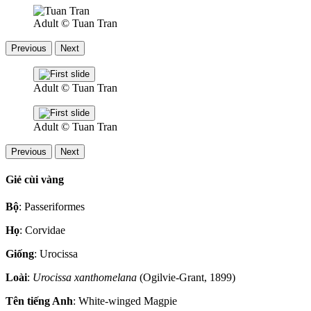
Adult
© Tuan Tran
Previous
Next
Adult
© Tuan Tran
Adult
© Tuan Tran
Previous
Next
Giẻ cùi vàng
Bộ
: Passeriformes
Họ
: Corvidae
Giống
: Urocissa
Loài
:
Urocissa xanthomelana
(Ogilvie-Grant, 1899)
Tên tiếng Anh
: White-winged Magpie