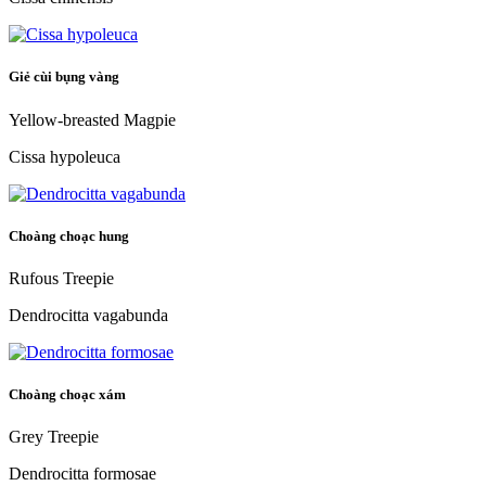
Giẻ cùi bụng vàng
Yellow-breasted Magpie
Cissa hypoleuca
Choàng choạc hung
Rufous Treepie
Dendrocitta vagabunda
Choàng choạc xám
Grey Treepie
Dendrocitta formosae