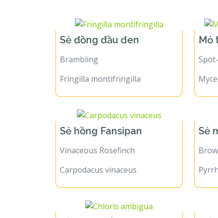
Họ Sẻ thông
Sẻ đồng đầu đen
Mỏ 
Brambling
Spot
Fringilla montifringilla
Myce
Sẻ hồng Fansipan
Sẻ 
Vinaceous Rosefinch
Brown
Carpodacus vinaceus
Pyrrh