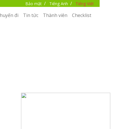
/
/
Bảo mật
Tiếng Anh
Tiếng Việt
huyến đi
Tin tức
Thành viên
Checklist