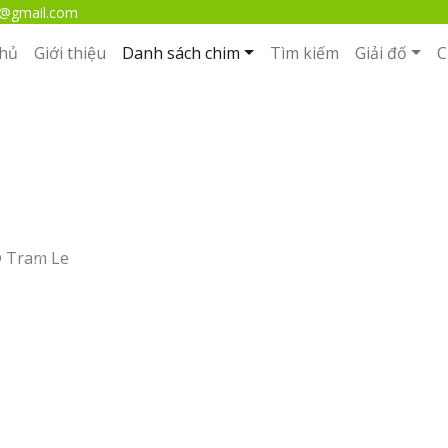
m@gmail.com
chủ
Giới thiệu
Danh sách chim
Tìm kiếm
Giải đố
C
Sẻ hồng Mura
 Tram Le
Next
Bộ
: Passeriformes
Họ
: Fringillidae
Giống
: Carpodacus
Loài
:
Carpodacus erythrinus
(Pallas, 1770)
Tên tiếng Anh
: Common Rosefinch