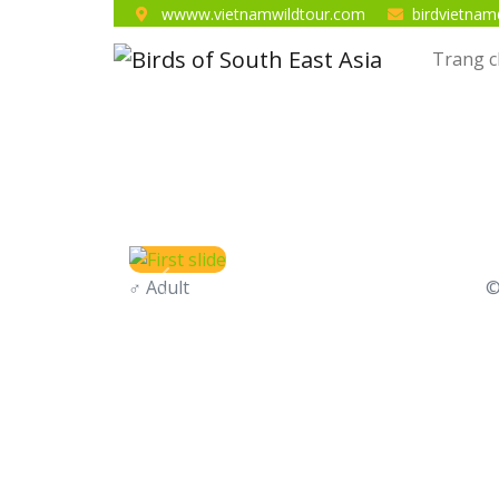
wwww.vietnamwildtour.com
birdvietna
Trang 
♂
Adult
©
Previous