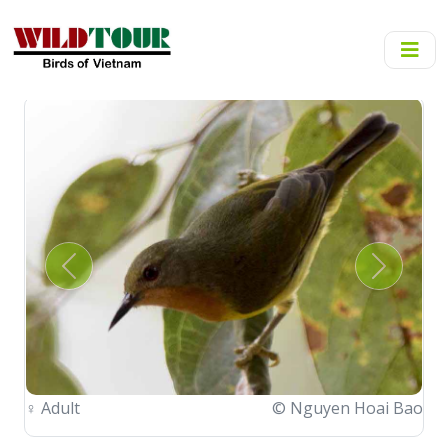
Previous
Next
♀
Adult
© Nguyen Hoai Bao
♂
Nest