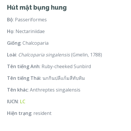
Hút mật bụng hung
Bộ
: Passeriformes
Họ
: Nectariniidae
Giống
: Chalcoparia
Loài
:
Chalcoparia singalensis
(Gmelin, 1788)
Tên tiếng Anh
: Ruby-cheeked Sunbird
Tên tiếng Thái
: นกกินปลีแก้มสีทับทิม
Tên khác
: Anthreptes singalensis
IUCN
:
LC
Hiện trạng
: resident