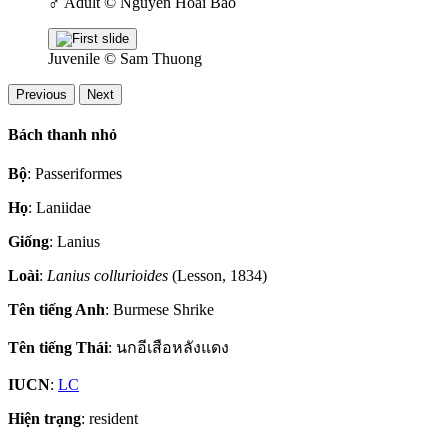
♂
Adult
© Nguyen Hoai Bao
Juvenile
© Sam Thuong
Previous
Next
Bách thanh nhỏ
Bộ
: Passeriformes
Họ
: Laniidae
Giống
: Lanius
Loài
:
Lanius collurioides
(Lesson, 1834)
Tên tiếng Anh
: Burmese Shrike
Tên tiếng Thái
: นกอีเสือหลังแดง
IUCN
:
LC
Hiện trạng
: resident