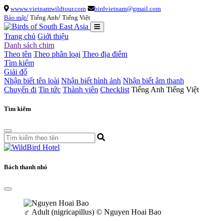
wwww.vietnamwildtour.com
birdvietnam@gmail.com
/
/
Bảo mật
Tiếng Anh
Tiếng Việt
Trang chủ
Giới thiệu
Danh sách chim
Theo tên
Theo phân loại
Theo địa điểm
Tìm kiếm
Giải đố
Nhận biết tên loài
Nhận biết hình ảnh
Nhận biết âm thanh
Chuyến đi
Tin tức
Thành viên
Checklist
Tiếng Anh
Tiếng Việt
Tìm kiếm
Bách thanh nhỏ
♂
Adult (nigricapillus)
© Nguyen Hoai Bao