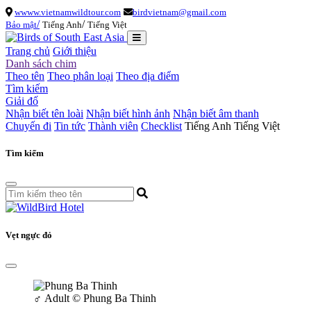
wwww.vietnamwildtour.com
birdvietnam@gmail.com
/
/
Bảo mật
Tiếng Anh
Tiếng Việt
Trang chủ
Giới thiệu
Danh sách chim
Theo tên
Theo phân loại
Theo địa điểm
Tìm kiếm
Giải đố
Nhận biết tên loài
Nhận biết hình ảnh
Nhận biết âm thanh
Chuyến đi
Tin tức
Thành viên
Checklist
Tiếng Anh
Tiếng Việt
Tìm kiếm
Vẹt ngực đỏ
♂
Adult
© Phung Ba Thinh