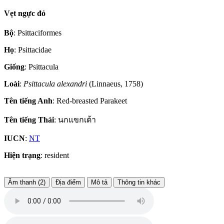
Vẹt ngực đỏ
Bộ
: Psittaciformes
Họ
: Psittacidae
Giống
: Psittacula
Loài
:
Psittacula alexandri
(Linnaeus, 1758)
Tên tiếng Anh
: Red-breasted Parakeet
Tên tiếng Thái
: นกแขกเต้า
IUCN
:
NT
Hiện trạng
: resident
Âm thanh (2)
Địa điểm
Mô tả
Thông tin khác