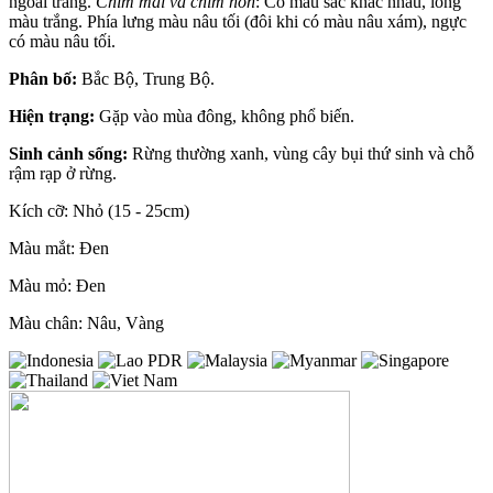
ngoài trắng.
Chim mái và chim non
: Có màu sắc khác nhau, lông
màu trắng. Phía lưng màu nâu tối (đôi khi có màu nâu xám), ngực
có màu nâu tối.
Phân bố:
Bắc Bộ, Trung Bộ.
Hiện trạng:
Gặp vào mùa đông, không phổ biến.
Sinh cảnh sống:
Rừng thường xanh, vùng cây bụi thứ sinh và chỗ
rậm rạp ở rừng.
Kích cỡ: Nhỏ (15 - 25cm)
Màu mắt: Đen
Màu mỏ: Đen
Màu chân: Nâu, Vàng