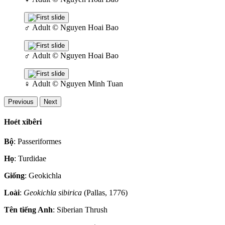
♂
Adult
© Nguyen Hoai Bao
♂
Adult
© Nguyen Hoai Bao
♀
Adult
© Nguyen Minh Tuan
Previous
Next
Hoét xibêri
Bộ
: Passeriformes
Họ
: Turdidae
Giống
: Geokichla
Loài
:
Geokichla sibirica
(Pallas, 1776)
Tên tiếng Anh
: Siberian Thrush