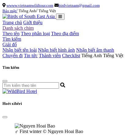
wwww.vietnamwildtour.com
birdvietnam@gmail.com
/
/
Bảo mật
Tiếng Anh
Tiếng Việt
Trang chủ
Giới thiệu
Danh sách chim
Theo tên
Theo phân loại
Theo địa điểm
Tìm kiếm
Giải đố
Nhận biết tên loài
Nhận biết hình ảnh
Nhận biết âm thanh
Chuyến đi
Tin tức
Thành viên
Checklist
Tiếng Anh
Tiếng Việt
Tìm kiếm
Hoét xibêri
♂
First winter
© Nguyen Hoai Bao