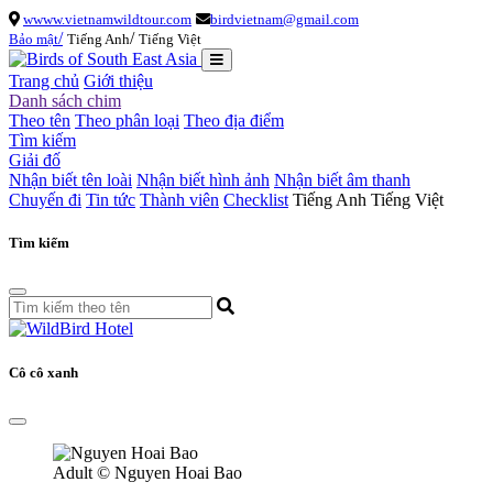
wwww.vietnamwildtour.com
birdvietnam@gmail.com
/
/
Bảo mật
Tiếng Anh
Tiếng Việt
Trang chủ
Giới thiệu
Danh sách chim
Theo tên
Theo phân loại
Theo địa điểm
Tìm kiếm
Giải đố
Nhận biết tên loài
Nhận biết hình ảnh
Nhận biết âm thanh
Chuyến đi
Tin tức
Thành viên
Checklist
Tiếng Anh
Tiếng Việt
Tìm kiếm
Cô cô xanh
Adult
© Nguyen Hoai Bao