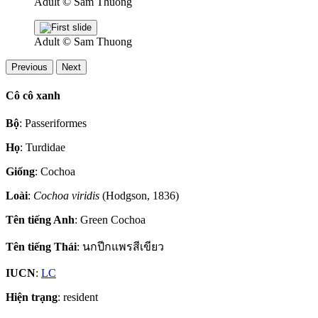
Adult
© Sam Thuong
Adult
© Sam Thuong
Previous
Next
Cô cô xanh
Bộ
: Passeriformes
Họ
: Turdidae
Giống
: Cochoa
Loài
:
Cochoa viridis
(Hodgson, 1836)
Tên tiếng Anh
: Green Cochoa
Tên tiếng Thái
: นกปีกแพรสีเขียว
IUCN
:
LC
Hiện trạng
: resident