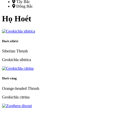
Tây Bắc
Đông Bắc
Họ Hoét
Hoét xibêri
Siberian Thrush
Geokichla sibirica
Hoét vàng
Orange-headed Thrush
Geokichla citrina