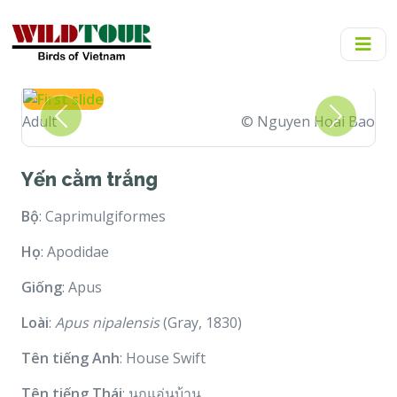
Adult
© Nguyen Hoai Bao
Previous
Next
Yến cằm trắng
Bộ
: Caprimulgiformes
Họ
: Apodidae
Giống
: Apus
Loài
:
Apus nipalensis
(Gray, 1830)
Tên tiếng Anh
: House Swift
Tên tiếng Thái
: นกแอ่นบ้าน