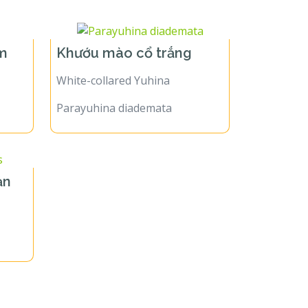
ốm
Khướu mào cổ trắng
White-collared Yuhina
Parayuhina diademata
ản