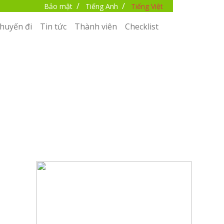
/
/
Bảo mật
Tiếng Anh
Tiếng Việt
huyến đi
Tin tức
Thành viên
Checklist