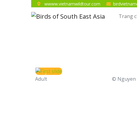
wwww.vietnamwildtour.com
birdvietna
Trang 
Adult
© Nguyen 
Previous