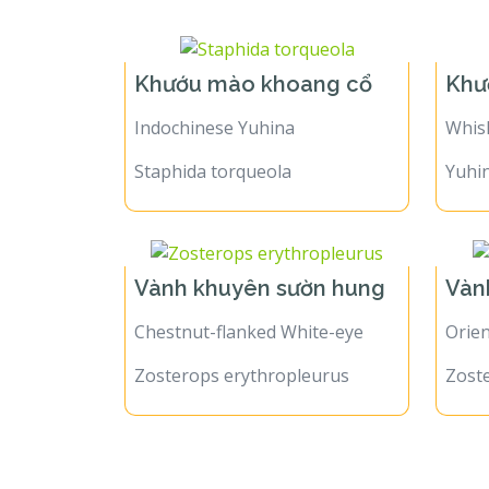
Khướu mào khoang cổ
Khư
Indochinese Yuhina
Whis
Staphida torqueola
Yuhin
Vành khuyên sườn hung
Vàn
Chestnut-flanked White-eye
Orien
Zosterops erythropleurus
Zost
Birds of Vietnam