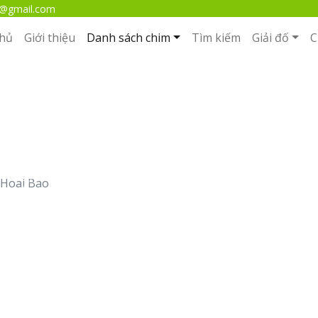
m@gmail.com
chủ
Giới thiệu
Danh sách chim
Tìm kiếm
Giải đố
C
Khướu mào đầu đen
Hoai Bao
Next
Bộ
: Passeriformes
Họ
: Zosteropidae
Giống
: Yuhina
Loài
:
Yuhina nigrimenta
(Blyth, 1845)
Tên tiếng Anh
: Black-chinned Yuhina