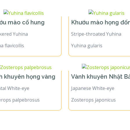
ớu mào cổ hung
Khướu mào họng đ
kered Yuhina
Stripe-throated Yuhina
a flavicollis
Yuhina gularis
h khuyên họng vàng
Vành khuyên Nhật B
tal White-eye
Japanese White-eye
erops palpebrosus
Zosterops japonicus