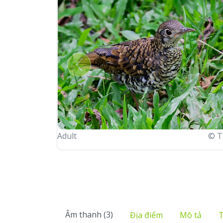
Previous
Adult
© T
Âm thanh (3)
Địa điểm
Mô tả
T