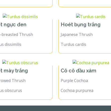
t ngực đen
Hoét bụng trắng
k-breasted Thrush
Japanese Thrush
s dissimilis
Turdus cardis
t mày trắng
Cô cô đầu xám
rowed Thrush
Purple Cochoa
us obscurus
Cochoa purpurea