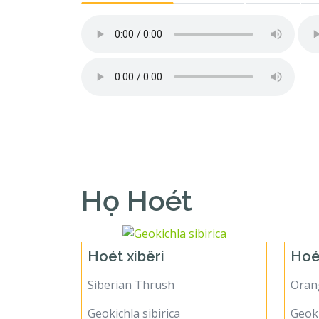
Họ Hoét
Hoét xibêri
Hoé
Siberian Thrush
Oran
Geokichla sibirica
Geoki