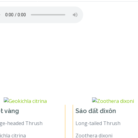
t vàng
Sáo đất đixôn
ge-headed Thrush
Long-tailed Thrush
chla citrina
Zoothera dixoni