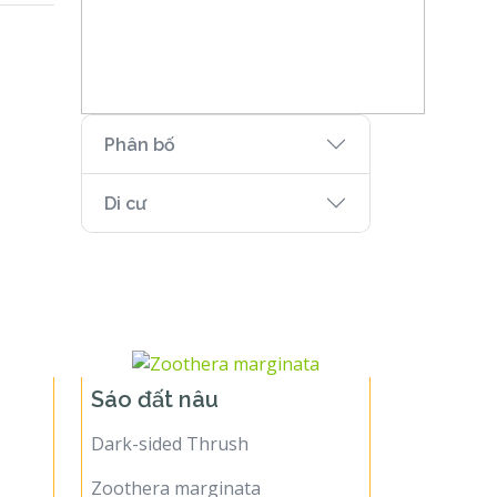
Phân bố
Di cư
Sáo đất nâu
Dark-sided Thrush
Zoothera marginata