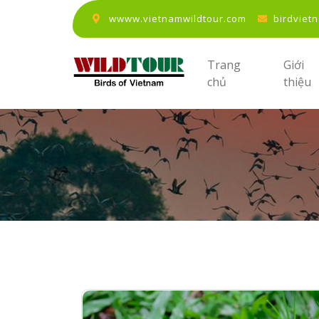
wwww.vietnamwildtour.com
birdviet
Trang
Giới
chủ
thiệu