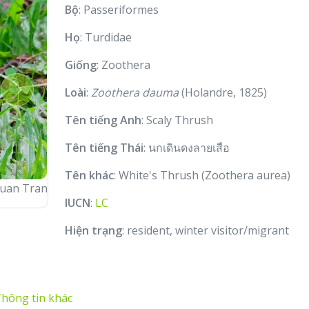
Bộ
: Passeriformes
Họ
: Turdidae
Giống
: Zoothera
Loài
:
Zoothera dauma
(Holandre, 1825)
Next
Tên tiếng Anh
: Scaly Thrush
Tên tiếng Thái
: นกเดินดงลายเสือ
Tên khác
: White's Thrush (Zoothera aurea)
uan Tran
IUCN
:
LC
Hiện trạng
: resident, winter visitor/migrant
hông tin khác