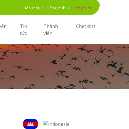
/
/
Bảo mật
Tiếng Anh
Tiếng Việt
yến
Tin
Thành
Checklist
tức
viên