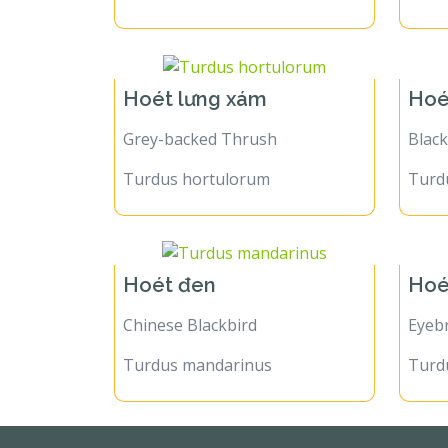
Hoét lưng xám
Hoé
Grey-backed Thrush
Blac
Turdus hortulorum
Turdu
Hoét đen
Hoé
Chinese Blackbird
Eyeb
Turdus mandarinus
Turd