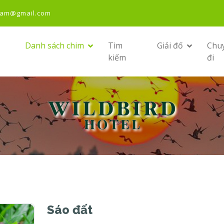
nam@gmail.com
Danh sách chim
Tìm
Giải đố
Chu
kiếm
đi
Sáo đất