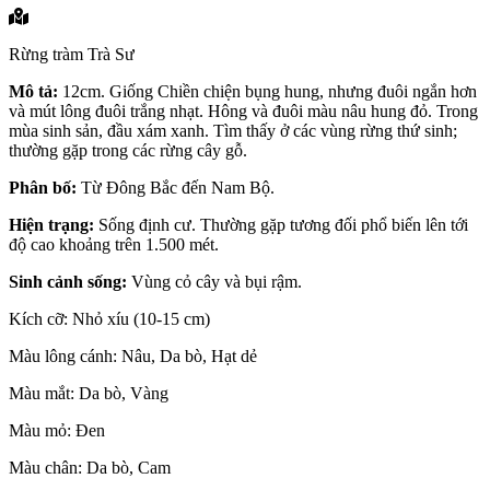
Rừng tràm Trà Sư
Mô tả:
12cm. Giống Chiền chiện bụng hung, nhưng đuôi ngắn hơn
và mút lông đuôi trắng nhạt. Hông và đuôi màu nâu hung đỏ. Trong
mùa sinh sản, đầu xám xanh. Tìm thấy ở các vùng rừng thứ sinh;
thường gặp trong các rừng cây gỗ.
Phân bố:
Từ Đông Bắc đến Nam Bộ.
Hiện trạng:
Sống định cư. Thường gặp tương đối phổ biến lên tới
độ cao khoảng trên 1.500 mét.
Sinh cảnh sống:
Vùng cỏ cây và bụi rậm.
Kích cỡ: Nhỏ xíu (10-15 cm)
Màu lông cánh: Nâu, Da bò, Hạt dẻ
Màu mắt: Da bò, Vàng
Màu mỏ: Đen
Màu chân: Da bò, Cam