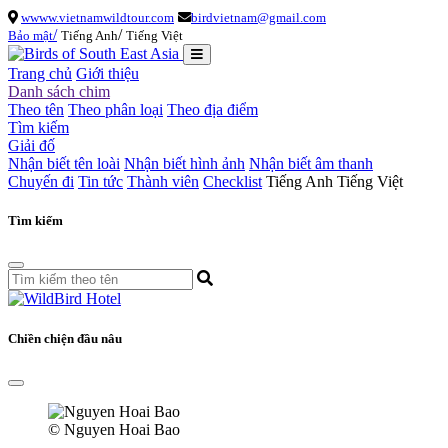
wwww.vietnamwildtour.com
birdvietnam@gmail.com
/
/
Bảo mật
Tiếng Anh
Tiếng Việt
Trang chủ
Giới thiệu
Danh sách chim
Theo tên
Theo phân loại
Theo địa điểm
Tìm kiếm
Giải đố
Nhận biết tên loài
Nhận biết hình ảnh
Nhận biết âm thanh
Chuyến đi
Tin tức
Thành viên
Checklist
Tiếng Anh
Tiếng Việt
Tìm kiếm
Chiền chiện đầu nâu
© Nguyen Hoai Bao