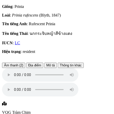
Giống
: Prinia
Loài
:
Prinia rufescens
(Blyth, 1847)
Tên tiếng Anh
: Rufescent Prinia
Tên tiếng Thái
: นกกระจิบหญ้าสีข้างแดง
IUCN
:
LC
Hiện trạng
: resident
Âm thanh (2)
Địa điểm
Mô tả
Thông tin khác
VQG Tràm Chim