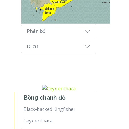
Phân bố
Di cư
Bồng chanh đỏ
Black-backed Kingfisher
Ceyx erithaca