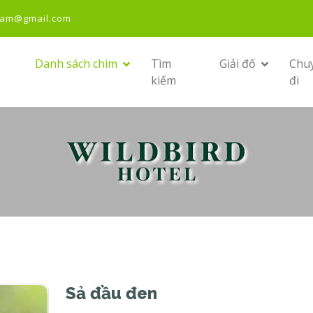
nam@gmail.com
Danh sách chim
Tìm
Giải đố
Chu
kiếm
đi
Sả đầu đen