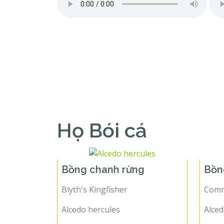
Họ Bói cá
Bồng chanh rừng
Bồn
Blyth's Kingfisher
Comm
Alcedo hercules
Alced