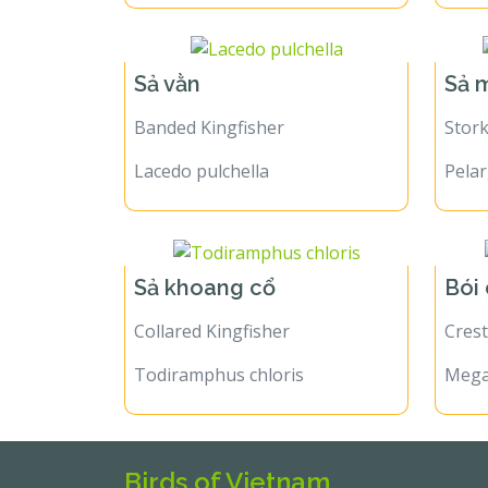
Sả vằn
Sả 
Banded Kingfisher
Stork
Lacedo pulchella
Pelar
Sả khoang cổ
Bói
Collared Kingfisher
Crest
Todiramphus chloris
Mega
Birds of Vietnam