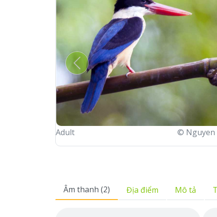
Previous
Adult
© Nguyen 
Âm thanh (2)
Địa điểm
Mô tả
T