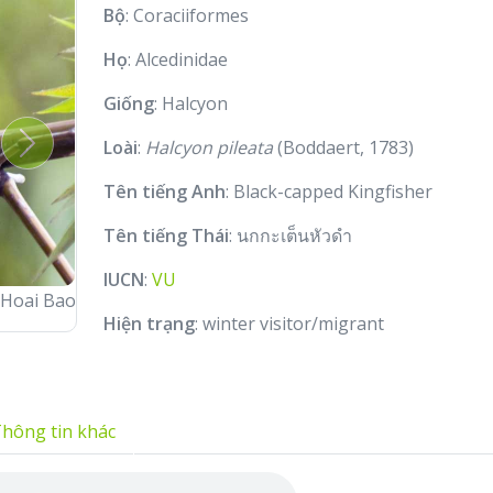
Bộ
: Coraciiformes
Họ
: Alcedinidae
Giống
: Halcyon
Loài
:
Halcyon pileata
(Boddaert, 1783)
Next
Tên tiếng Anh
: Black-capped Kingfisher
Tên tiếng Thái
: นกกะเต็นหัวดำ
IUCN
:
VU
Hoai Bao
Hiện trạng
: winter visitor/migrant
hông tin khác