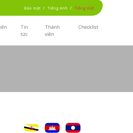
/
/
Bảo mật
Tiếng Anh
Tiếng Việt
yến
Tin
Thành
Checklist
tức
viên