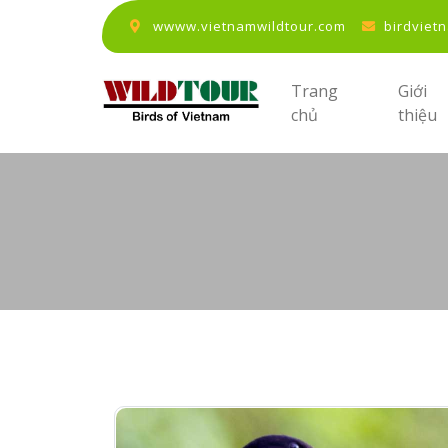
wwww.vietnamwildtour.com
birdviet
Trang
Giới
chủ
thiệu