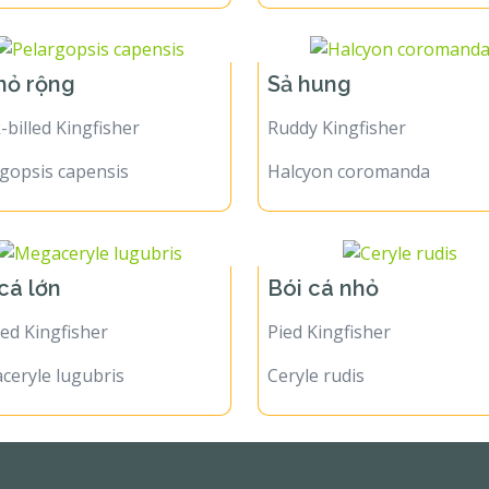
mỏ rộng
Sả hung
-billed Kingfisher
Ruddy Kingfisher
gopsis capensis
Halcyon coromanda
 cá lớn
Bói cá nhỏ
ed Kingfisher
Pied Kingfisher
ceryle lugubris
Ceryle rudis