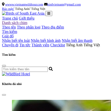
wwww.vietnamwildtour.com
birdvietnam@gmail.com
/
/
Bảo mật
Tiếng Anh
Tiếng Việt
Trang chủ
Giới thiệu
Danh sách chim
Theo tên
Theo phân loại
Theo địa điểm
Tìm kiếm
Giải đố
Nhận biết tên loài
Nhận biết hình ảnh
Nhận biết âm thanh
Chuyến đi
Tin tức
Thành viên
Checklist
Tiếng Anh
Tiếng Việt
Tìm kiếm
Khướu đá nhỏ