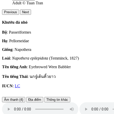
Adult
© Tuan Tran
Previous
Next
Khướu đá nhỏ
Bộ
: Passeriformes
Họ
: Pellorneidae
Giống
: Napothera
Loài
:
Napothera epilepidota
(Temminck, 1827)
Tên tiếng Anh
: Eyebrowed Wren Babbler
Tên tiếng Thái
: นกจู๋เต้นคิ้วยาว
IUCN
:
LC
Âm thanh (4)
Địa điểm
Thông tin khác