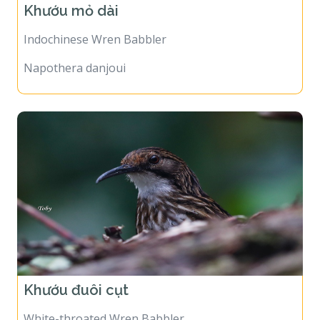
Khướu mỏ dài
Indochinese Wren Babbler
Napothera danjoui
Khướu đuôi cụt
White-throated Wren Babbler