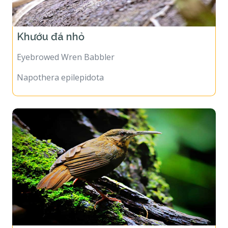
Khướu đá nhỏ
Eyebrowed Wren Babbler
Napothera epilepidota