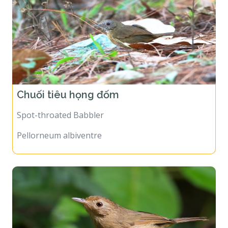
Chuối tiêu họng đốm
Spot-throated Babbler
Pellorneum albiventre