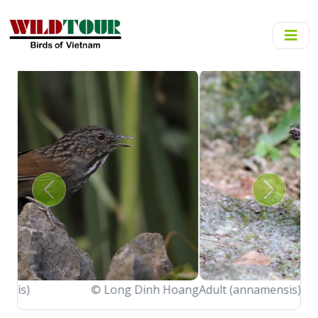
Previous
Next
Adult (annamensis)
© Tuan Tran