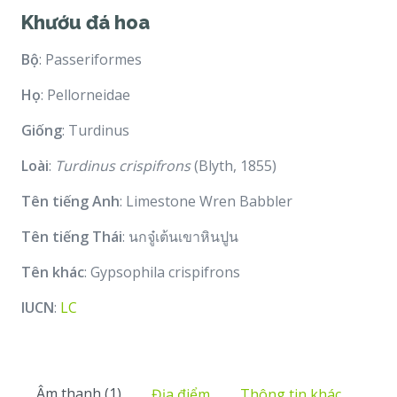
Khướu đá hoa
Bộ
: Passeriformes
Họ
: Pellorneidae
Giống
: Turdinus
Loài
:
Turdinus crispifrons
(Blyth, 1855)
Tên tiếng Anh
: Limestone Wren Babbler
Tên tiếng Thái
: นกจู๋เต้นเขาหินปูน
Tên khác
: Gypsophila crispifrons
IUCN
:
LC
Âm thanh (1)
Địa điểm
Thông tin khác