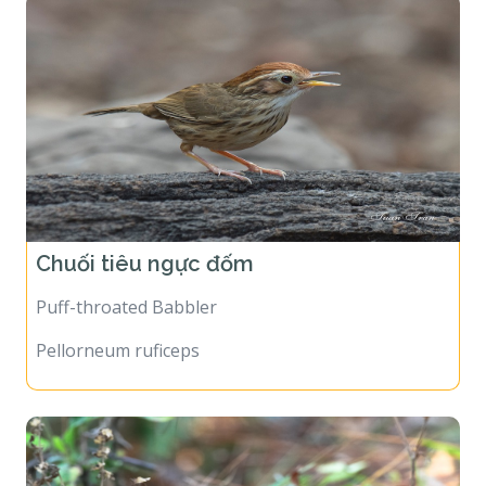
Chuối tiêu ngực đốm
Puff-throated Babbler
Pellorneum ruficeps