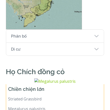
Phân bố
Di cư
Họ Chích đồng cỏ
Chiền chiện lớn
Striated Grassbird
Megalurus palustris