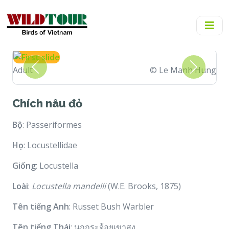
Adult
© Le Manh Hung
Previous
Next
Chích nâu đỏ
Bộ
: Passeriformes
Họ
: Locustellidae
Giống
: Locustella
Loài
:
Locustella mandelli
(W.E. Brooks, 1875)
Tên tiếng Anh
: Russet Bush Warbler
Tên tiếng Thái
: นกกระจ้อยเขาสูง