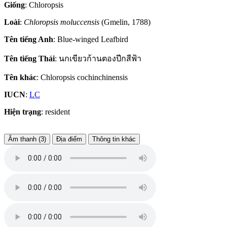
Giống
: Chloropsis
Loài
:
Chloropsis moluccensis
(Gmelin, 1788)
Tên tiếng Anh
: Blue-winged Leafbird
Tên tiếng Thái
: นกเขียวก้านตองปีกสีฟ้า
Tên khác
: Chloropsis cochinchinensis
IUCN
:
LC
Hiện trạng
: resident
Âm thanh (3)
Địa điểm
Thông tin khác