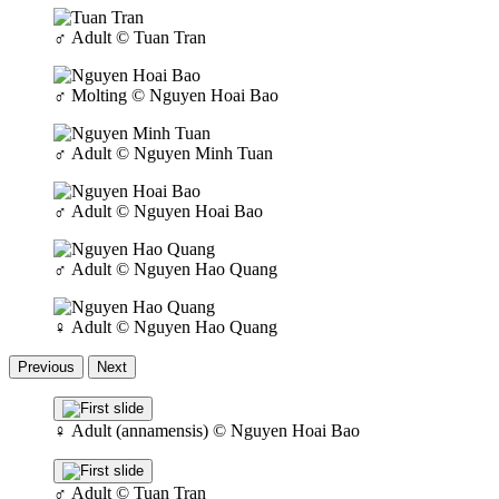
♂
Adult
© Tuan Tran
♂
Molting
© Nguyen Hoai Bao
♂
Adult
© Nguyen Minh Tuan
♂
Adult
© Nguyen Hoai Bao
♂
Adult
© Nguyen Hao Quang
♀
Adult
© Nguyen Hao Quang
Previous
Next
♀
Adult (annamensis)
© Nguyen Hoai Bao
♂
Adult
© Tuan Tran