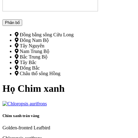
Phân bố
Đồng bằng sông Cửu Long
Đông Nam Bộ
Tây Nguyên
Nam Trung Bộ
Bắc Trung Bộ
Tây Bắc
Đông Bắc
Châu thổ sông Hồng
Họ Chim xanh
Chim xanh trán vàng
Golden-fronted Leafbird