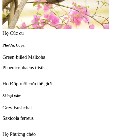
Họ Cúc cu
Phướn, Coọc
Green-billed Malkoha
Phaenicophaeus tristis
Họ Đớp ruồi cựu thế giới
Sẻ bụi xám
Grey Bushchat
Saxicola ferreus
Họ Phường chèo