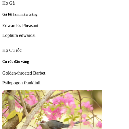
Họ Gà
Gà lôi lam màu trắng
Edwards's Pheasant
Lophura edwardsi
Họ Cu rốc
Cu rốc đầu vàng
Golden-throated Barbet
Psilopogon franklinii