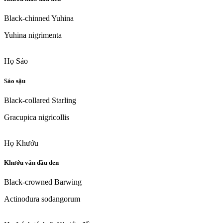
Black-chinned Yuhina
Yuhina nigrimenta
Họ Sáo
Sáo sậu
Black-collared Starling
Gracupica nigricollis
Họ Khướu
Khướu vằn đầu đen
Black-crowned Barwing
Actinodura sodangorum