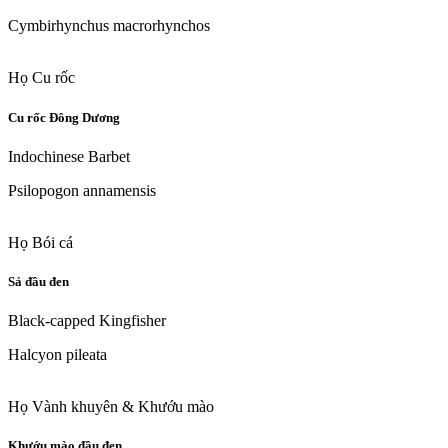
Cymbirhynchus macrorhynchos
Họ Cu rốc
Cu rốc Đông Dương
Indochinese Barbet
Psilopogon annamensis
Họ Bói cá
Sả đầu đen
Black-capped Kingfisher
Halcyon pileata
Họ Vành khuyên & Khướu mào
Khướu mào đầu đen