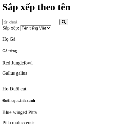
Sắp xếp theo tên
Sắp xếp:
Họ Gà
Gà rừng
Red Junglefowl
Gallus gallus
Họ Đuôi cụt
Đuôi cụt cánh xanh
Blue-winged Pitta
Pitta moluccensis