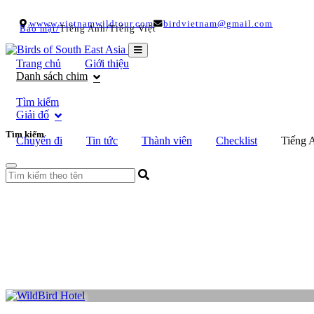
wwww.vietnamwildtour.com
birdvietnam@gmail.com
/
/
Bảo mật
Tiếng Anh
Tiếng Việt
Trang chủ
Giới thiệu
Danh sách chim
Tìm kiếm
Giải đố
Tìm kiếm
Chuyến đi
Tin tức
Thành viên
Checklist
Tiếng 