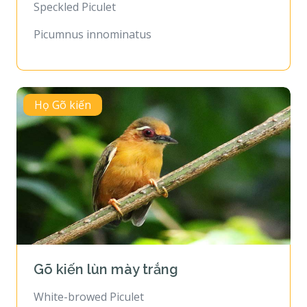
Speckled Piculet
Picumnus innominatus
Họ Gõ kiến
Gõ kiến lùn mày trắng
White-browed Piculet