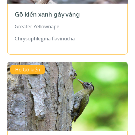
Gõ kiến xanh gáy vàng
Greater Yellownape
Chrysophlegma flavinucha
Họ Gõ kiến