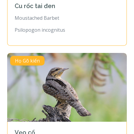
Cu rốc tai đen
Moustached Barbet
Psilopogon incognitus
Họ Gõ kiến
Vẹo cổ