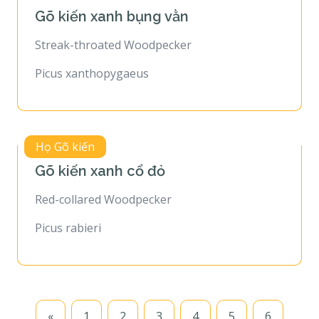
Gõ kiến xanh bụng vằn
Streak-throated Woodpecker
Picus xanthopygaeus
Họ Gõ kiến
Gõ kiến xanh cổ đỏ
Red-collared Woodpecker
Picus rabieri
«
1
2
3
4
5
6