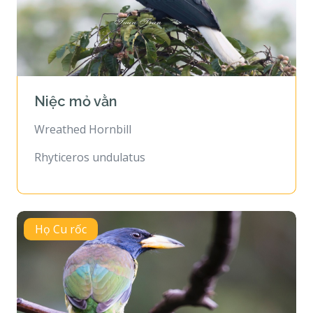
Niệc mỏ vằn
Wreathed Hornbill
Rhyticeros undulatus
Họ Cu rốc