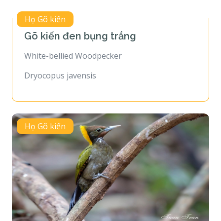
Họ Gõ kiến
Gõ kiến đen bụng trắng
White-bellied Woodpecker
Dryocopus javensis
Họ Gõ kiến