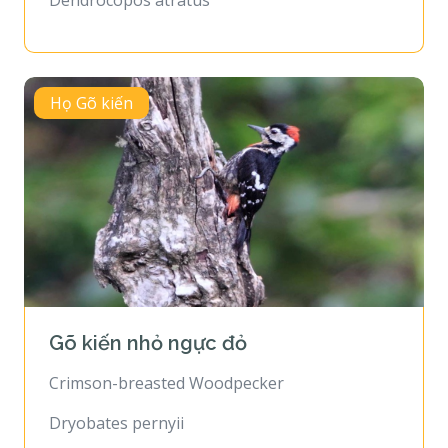
Dendrocopos atratus
Họ Gõ kiến
Gõ kiến nhỏ ngực đỏ
Crimson-breasted Woodpecker
Dryobates pernyii