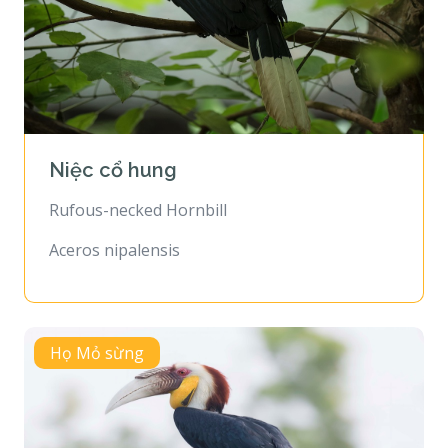
Niệc cổ hung
Rufous-necked Hornbill
Aceros nipalensis
Họ Mỏ sừng