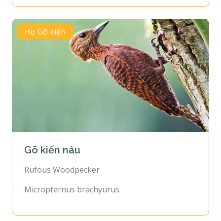
Họ Gõ kiến
Gõ kiến nâu
Rufous Woodpecker
Micropternus brachyurus