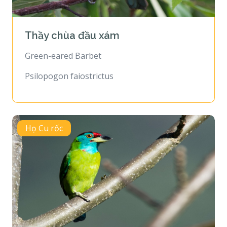
Thầy chùa đầu xám
Green-eared Barbet
Psilopogon faiostrictus
Họ Cu rốc