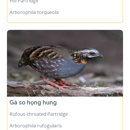
Hill Partridge
Arborophila torqueola
Gà so họng hung
Rufous-throated Partridge
Arborophila rufogularis