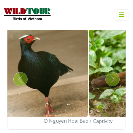
Previous
Next
♀
Captivity
© Nguyen Hoai Bao