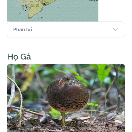
Phân bố
Họ Gà