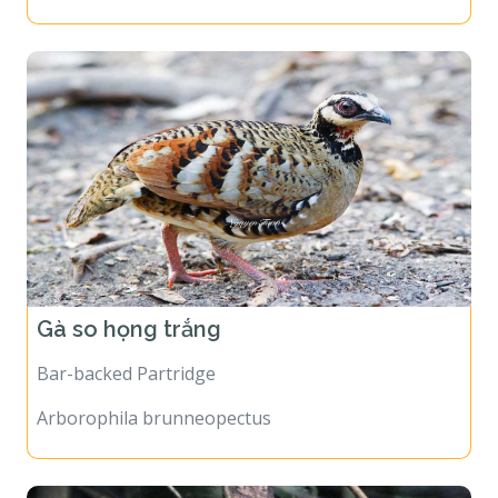
Gà so họng trắng
Bar-backed Partridge
Arborophila brunneopectus