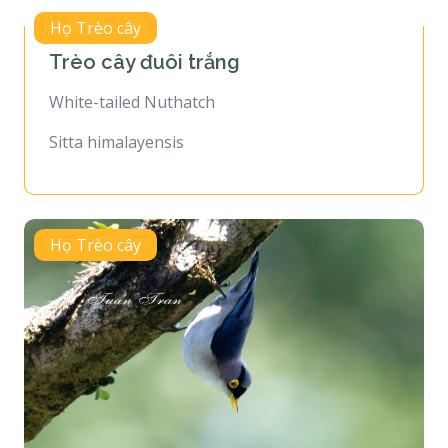
Họ Trèo cây
Trèo cây đuôi trắng
White-tailed Nuthatch
Sitta himalayensis
Họ Trèo cây