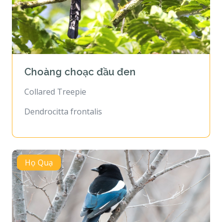
Choàng choạc đầu đen
Collared Treepie
Dendrocitta frontalis
Họ Quạ