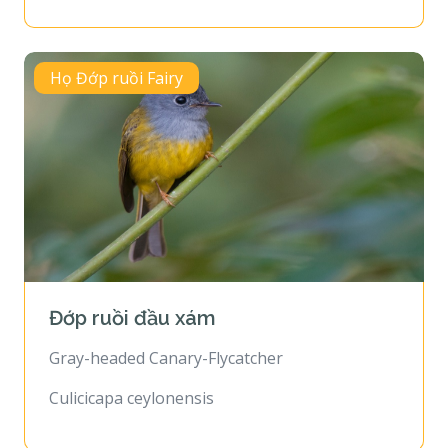
Họ Đớp ruồi Fairy
Đớp ruồi đầu xám
Gray-headed Canary-Flycatcher
Culicicapa ceylonensis