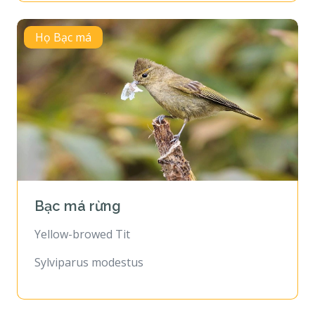
Họ Bạc má
Bạc má rừng
Yellow-browed Tit
Sylviparus modestus