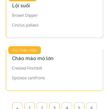
Lội suối
Brown Dipper
Cinclus pallasii
Họ Chào mào
Chào mào mỏ lớn
Crested Finchbill
Spizixos canifrons
«
1
2
3
4
5
6