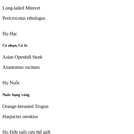
Long-tailed Minivet
Pericrocotus ethologus
Họ Hạc
Cò nhạn, Cò ốc
Asian Openbill Stork
Anastomus oscitans
Họ Nuốc
Nuốc bụng vàng
Orange-breasted Trogon
Harpactes oreskios
Họ Đớp ruồi cựu thế giới