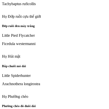
Tachybaptus ruficollis
Họ Đớp ruồi cựu thế giới
Đớp ruồi đen mày trắng
Little Pied Flycatcher
Ficedula westermanni
Họ Hút mật
Bắp chuối mỏ dài
Little Spiderhunter
Arachnothera longirostra
Họ Phường chèo
Phường chèo đỏ đuôi dài