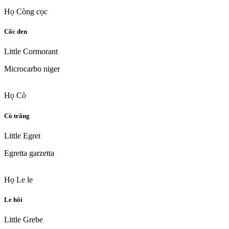
Họ Còng cọc
Cốc đen
Little Cormorant
Microcarbo niger
Họ Cò
Cò trắng
Little Egret
Egretta garzetta
Họ Le le
Le hôi
Little Grebe