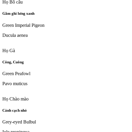
Họ Bồ câu
Gầm ghì lưng xanh
Green Imperial Pigeon
Ducula aenea
Họ Gà
Công, Cuông
Green Peafowl
Pavo muticus
Họ Chào mào
Cành cạch nhỏ
Grey-eyed Bulbul
Iole propinqua