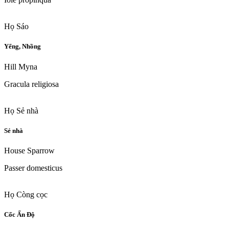
Họ Sáo
Yểng, Nhồng
Hill Myna
Gracula religiosa
Họ Sẻ nhà
Sẻ nhà
House Sparrow
Passer domesticus
Họ Còng cọc
Cốc Ấn Độ