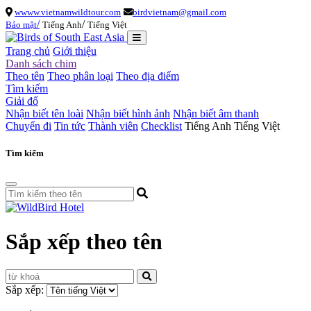
wwww.vietnamwildtour.com
birdvietnam@gmail.com
/
/
Bảo mật
Tiếng Anh
Tiếng Việt
Trang chủ
Giới thiệu
Danh sách chim
Theo tên
Theo phân loại
Theo địa điểm
Tìm kiếm
Giải đố
Nhận biết tên loài
Nhận biết hình ảnh
Nhận biết âm thanh
Chuyến đi
Tin tức
Thành viên
Checklist
Tiếng Anh
Tiếng Việt
Tìm kiếm
Sắp xếp theo tên
Sắp xếp: