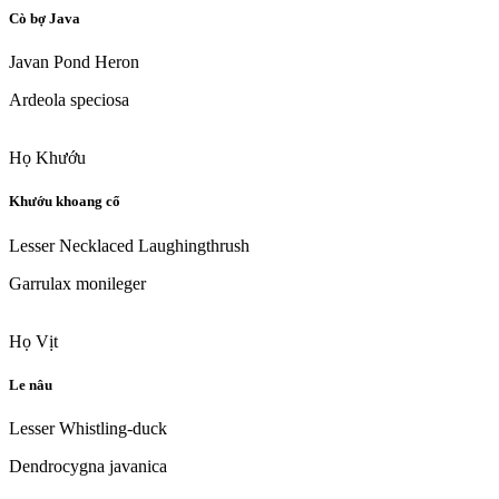
Cò bợ Java
Javan Pond Heron
Ardeola speciosa
Họ Khướu
Khướu khoang cổ
Lesser Necklaced Laughingthrush
Garrulax monileger
Họ Vịt
Le nâu
Lesser Whistling-duck
Dendrocygna javanica