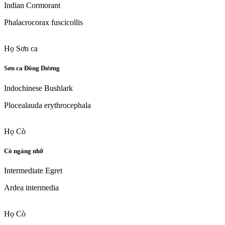
Indian Cormorant
Phalacrocorax fuscicollis
Họ Sơn ca
Sơn ca Đông Dương
Indochinese Bushlark
Plocealauda erythrocephala
Họ Cò
Cò ngàng nhỡ
Intermediate Egret
Ardea intermedia
Họ Cò