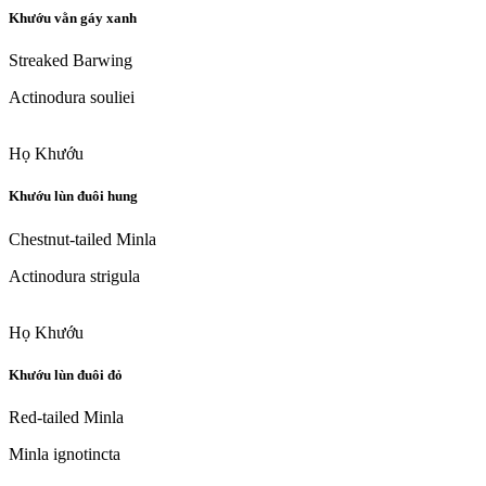
Khướu vằn gáy xanh
Streaked Barwing
Actinodura souliei
Họ Khướu
Khướu lùn đuôi hung
Chestnut-tailed Minla
Actinodura strigula
Họ Khướu
Khướu lùn đuôi đỏ
Red-tailed Minla
Minla ignotincta