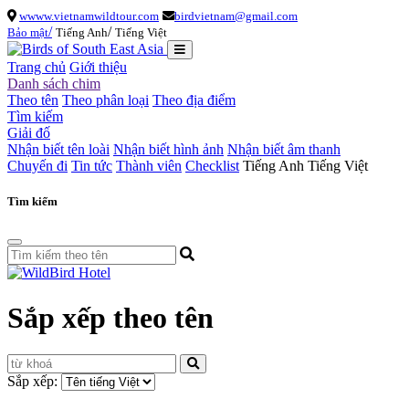
wwww.vietnamwildtour.com
birdvietnam@gmail.com
/
/
Bảo mật
Tiếng Anh
Tiếng Việt
Trang chủ
Giới thiệu
Danh sách chim
Theo tên
Theo phân loại
Theo địa điểm
Tìm kiếm
Giải đố
Nhận biết tên loài
Nhận biết hình ảnh
Nhận biết âm thanh
Chuyến đi
Tin tức
Thành viên
Checklist
Tiếng Anh
Tiếng Việt
Tìm kiếm
Sắp xếp theo tên
Sắp xếp: