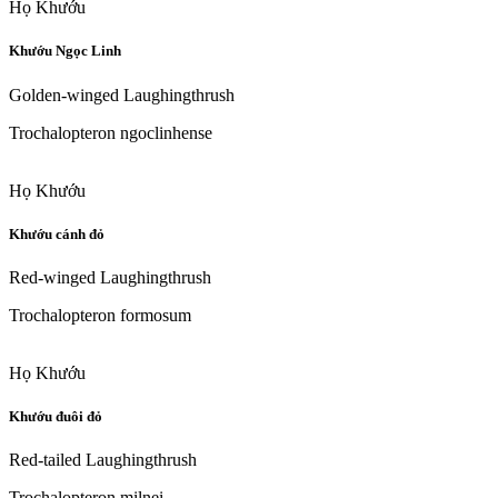
Họ Khướu
Khướu Ngọc Linh
Golden-winged Laughingthrush
Trochalopteron ngoclinhense
Họ Khướu
Khướu cánh đỏ
Red-winged Laughingthrush
Trochalopteron formosum
Họ Khướu
Khướu đuôi đỏ
Red-tailed Laughingthrush
Trochalopteron milnei