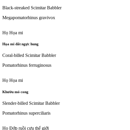
Black-streaked Scimitar Babbler
Megapomatorhinus gravivox
Họ Họa mi
Họa mi đất ngực hung
Coral-billed Scimitar Babbler
Pomatorhinus ferruginosus
Họ Họa mi
Khướu mỏ cong
Slender-billed Scimitar Babbler
Pomatorhinus superciliaris
Họ Đớp ruồi cựu thế giới