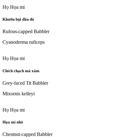
Họ Họa mi
Khướu bụi đầu đỏ
Rufous-capped Babbler
Cyanoderma ruficeps
Họ Họa mi
Chích chạch má xám
Grey-faced Tit Babbler
Mixornis kelleyi
Họ Họa mi
Họa mi nhỏ
Chestnut-capped Babbler