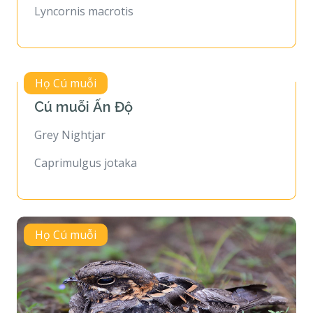
Lyncornis macrotis
Họ Cú muỗi
Cú muỗi Ấn Độ
Grey Nightjar
Caprimulgus jotaka
Họ Cú muỗi