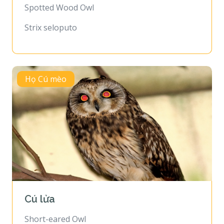
Spotted Wood Owl
Strix seloputo
Họ Cú mèo
Cú lửa
Short-eared Owl