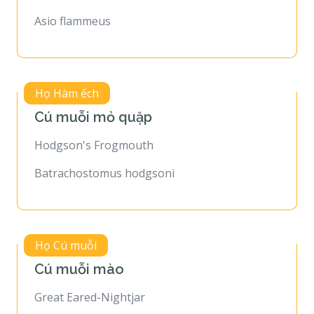
Asio flammeus
Họ Hàm ếch
Cú muỗi mỏ quặp
Hodgson's Frogmouth
Batrachostomus hodgsoni
Họ Cú muỗi
Cú muỗi mào
Great Eared-Nightjar