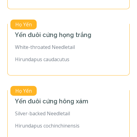
Họ Yến
Yến đuôi cứng họng trắng
White-throated Needletail
Hirundapus caudacutus
Họ Yến
Yến đuôi cứng hông xám
Silver-backed Needletail
Hirundapus cochinchinensis