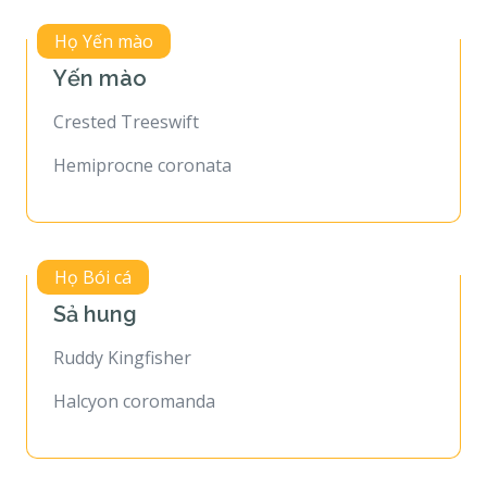
Họ Yến mào
Yến mào
Crested Treeswift
Hemiprocne coronata
Họ Bói cá
Sả hung
Ruddy Kingfisher
Halcyon coromanda