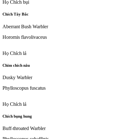
Họ Chích bụi
Chích Tây Bắc
Aberrant Bush Warbler
Horornis flavolivaceus
Họ Chích lá
Chim chích nâu
Dusky Warbler
Phylloscopus fuscatus
Họ Chích lá
Chích bụng hung
Buff-throated Warbler
Phylloscopus subaffinis