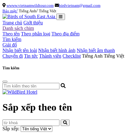
wwww.vietnamwildtour.com
birdvietnam@gmail.com
/
/
Bảo mật
Tiếng Anh
Tiếng Việt
Trang chủ
Giới thiệu
Danh sách chim
Theo tên
Theo phân loại
Theo địa điểm
Tìm kiếm
Giải đố
Nhận biết tên loài
Nhận biết hình ảnh
Nhận biết âm thanh
Chuyến đi
Tin tức
Thành viên
Checklist
Tiếng Anh
Tiếng Việt
Tìm kiếm
Sắp xếp theo tên
Sắp xếp: