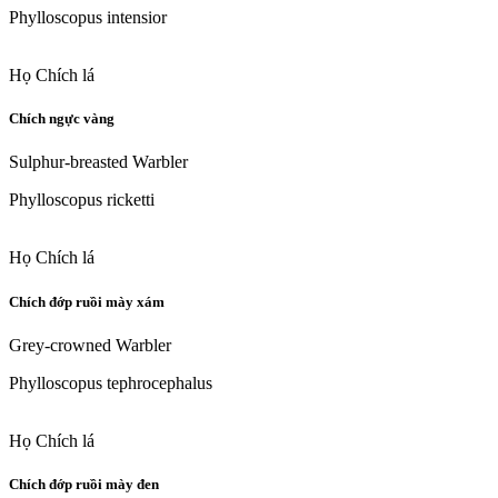
Phylloscopus intensior
Họ Chích lá
Chích ngực vàng
Sulphur-breasted Warbler
Phylloscopus ricketti
Họ Chích lá
Chích đớp ruồi mày xám
Grey-crowned Warbler
Phylloscopus tephrocephalus
Họ Chích lá
Chích đớp ruồi mày đen