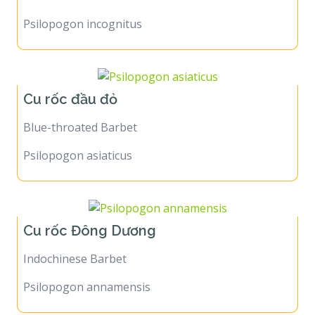
Psilopogon incognitus
Cu rốc đầu đỏ
Blue-throated Barbet
Psilopogon asiaticus
Cu rốc Đông Dương
Indochinese Barbet
Psilopogon annamensis