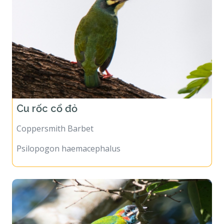
Cu rốc cổ đỏ
Coppersmith Barbet
Psilopogon haemacephalus