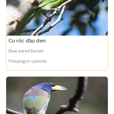
Cu rốc đầu đen
Blue-eared Barbet
Psilopogon cyanotis