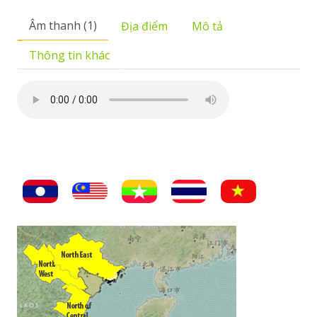
Âm thanh (1)
Địa điểm
Mô tả
Thông tin khác