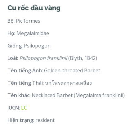
Cu rốc đầu vàng
Bộ
: Piciformes
Họ
: Megalaimidae
Giống
: Psilopogon
Loài
:
Psilopogon franklinii
(Blyth, 1842)
Tên tiếng Anh
: Golden-throated Barbet
Tên tiếng Thái
: นกโพระดกคางเหลือง
Tên khác
: Necklaced Barbet (Megalaima franklinii)
IUCN
:
LC
Hiện trạng
: resident