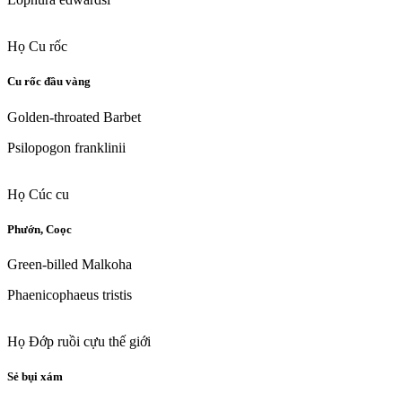
Họ Cu rốc
Cu rốc đầu vàng
Golden-throated Barbet
Psilopogon franklinii
Họ Cúc cu
Phướn, Coọc
Green-billed Malkoha
Phaenicophaeus tristis
Họ Đớp ruồi cựu thế giới
Sẻ bụi xám