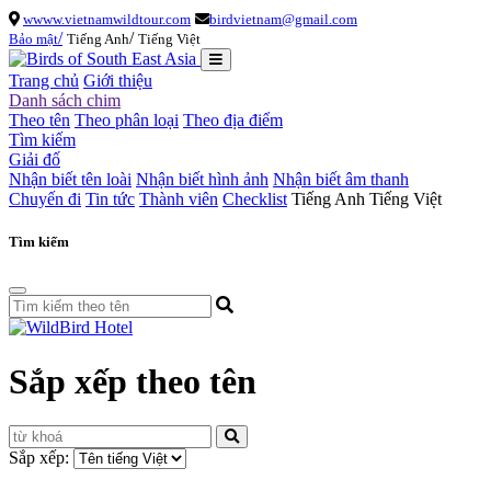
wwww.vietnamwildtour.com
birdvietnam@gmail.com
/
/
Bảo mật
Tiếng Anh
Tiếng Việt
Trang chủ
Giới thiệu
Danh sách chim
Theo tên
Theo phân loại
Theo địa điểm
Tìm kiếm
Giải đố
Nhận biết tên loài
Nhận biết hình ảnh
Nhận biết âm thanh
Chuyến đi
Tin tức
Thành viên
Checklist
Tiếng Anh
Tiếng Việt
Tìm kiếm
Sắp xếp theo tên
Sắp xếp: