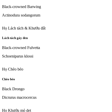
Black-crowned Barwing
Actinodura sodangorum
Họ Lách tách & Khướu đất
Lách tách gáy đen
Black-crowned Fulvetta
Schoeniparus klossi
Họ Chèo bẻo
Chèo bẻo
Black Drongo
Dicrurus macrocercus
Họ Khướu mỏ dẹt