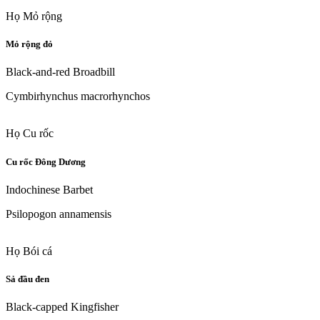
Họ Mỏ rộng
Mỏ rộng đỏ
Black-and-red Broadbill
Cymbirhynchus macrorhynchos
Họ Cu rốc
Cu rốc Đông Dương
Indochinese Barbet
Psilopogon annamensis
Họ Bói cá
Sả đầu đen
Black-capped Kingfisher