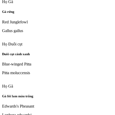
Họ Gà
Gà rừng
Red Junglefowl
Gallus gallus
Họ Đuôi cụt
Đuôi cụt cánh xanh
Blue-winged Pitta
Pitta moluccensis
Họ Gà
Gà lôi lam màu trắng
Edwards's Pheasant
Lophura edwardsi