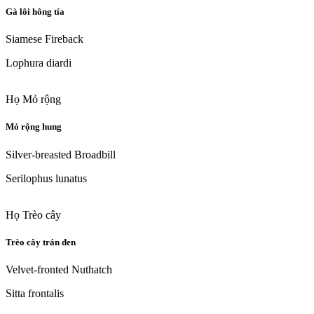
Gà lôi hông tía
Siamese Fireback
Lophura diardi
Họ Mỏ rộng
Mỏ rộng hung
Silver-breasted Broadbill
Serilophus lunatus
Họ Trèo cây
Trèo cây trán đen
Velvet-fronted Nuthatch
Sitta frontalis