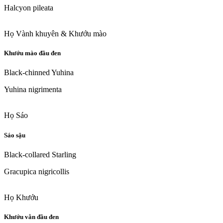
Halcyon pileata
Họ Vành khuyên & Khướu mào
Khướu mào đầu đen
Black-chinned Yuhina
Yuhina nigrimenta
Họ Sáo
Sáo sậu
Black-collared Starling
Gracupica nigricollis
Họ Khướu
Khướu vằn đầu đen