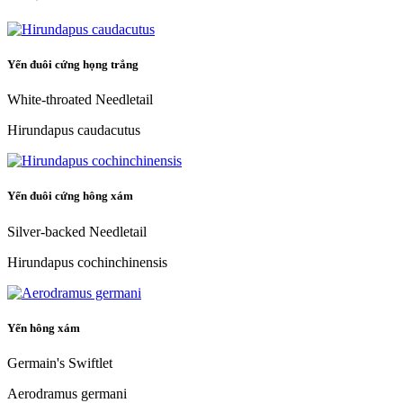
Yến đuôi cứng họng trắng
White-throated Needletail
Hirundapus caudacutus
Yến đuôi cứng hông xám
Silver-backed Needletail
Hirundapus cochinchinensis
Yến hông xám
Germain's Swiftlet
Aerodramus germani