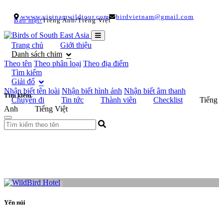
wwww.vietnamwildtour.com
birdvietnam@gmail.com
/
/
Bảo mật
Tiếng Anh
Tiếng Việt
Trang chủ
Giới thiệu
Danh sách chim
Theo tên
Theo phân loại
Theo địa điểm
Tìm kiếm
Giải đố
Nhận biết tên loài
Nhận biết hình ảnh
Nhận biết âm thanh
Tìm kiếm
Chuyến đi
Tin tức
Thành viên
Checklist
Tiếng
Anh
Tiếng Việt
Yến núi