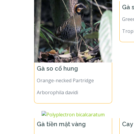
Gà 
Gree
Trop
Gà so cổ hung
Orange-necked Partridge
Arborophila davidi
Gà tiền mặt vàng
Cay