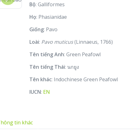
Next
Bộ
: Galliformes
Họ
: Phasianidae
Giống
: Pavo
Loài
:
Pavo muticus
(Linnaeus, 1766)
Tên tiếng Anh
: Green Peafowl
Tên tiếng Thái
: นกยูง
Tên khác
: Indochinese Green Peafowl
IUCN
:
EN
hông tin khác