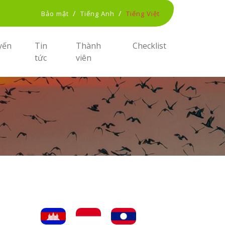
/
/
Bảo mật
Tiếng Anh
Tiếng Việt
yến
Tin
Thành
Checklist
tức
viên