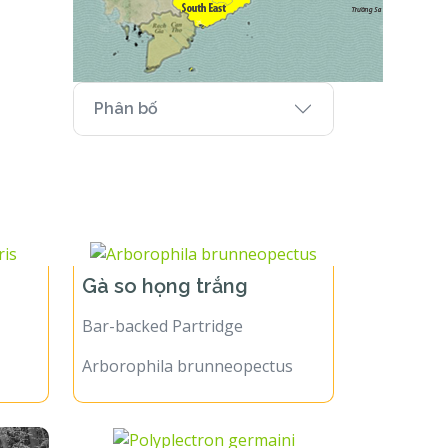
Phân bố
Gà so họng trắng
Bar-backed Partridge
Arborophila brunneopectus