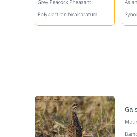
Grey Peacock Pheasant
Asian
Polyplectron bicalcaratum
Synoi
Gà 
Moun
Bambu