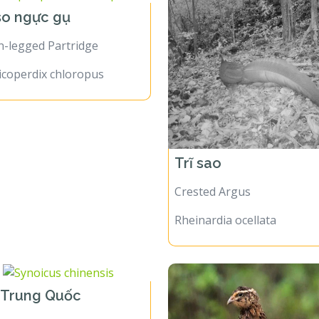
so ngực gụ
n-legged Partridge
icoperdix chloropus
Trĩ sao
Crested Argus
Rheinardia ocellata
 Trung Quốc