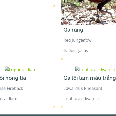
Gà rừng
Red Junglefowl
Gallus gallus
ôi hông tía
Gà lôi lam màu trắn
ese Fireback
Edwards's Pheasant
ra diardi
Lophura edwardsi