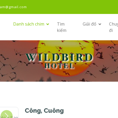
nam@gmail.com
Danh sách chim
Tìm
Giải đố
Chu
kiếm
đi
Công, Cuông
o
♀
Adult
© Nguyen Hoai Bao