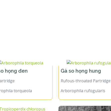
so họng đen
Gà so họng hung
Partridge
Rufous-throated Partridge
rophila torqueola
Arborophila rufogularis