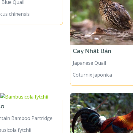
 Blue Quail
cus chinensis
Cay Nhật Bản
Japanese Quail
Coturnix japonica
so
tain Bamboo Partridge
sicola fytchii