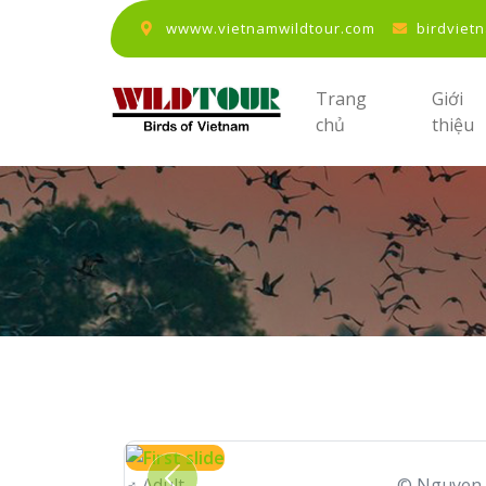
wwww.vietnamwildtour.com
birdviet
Trang
Giới
chủ
thiệu
♂
Adult
© Nguyen Hoai Ba