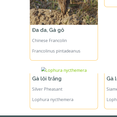
Đa đa, Gà gô
Chinese Francolin
Francolinus pintadeanus
Gà lôi trắng
Gà l
Silver Pheasant
Siam
Lophura nycthemera
Lophu