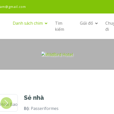
nam@gmail.com
Danh sách chim
Tìm
Giải đố
Chu
kiếm
đi
Sẻ nhà
Hoai Bao
Next
Bộ
: Passeriformes