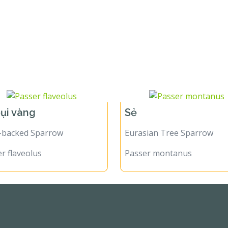
bụi vàng
Sẻ
n-backed Sparrow
Eurasian Tree Sparrow
r flaveolus
Passer montanus