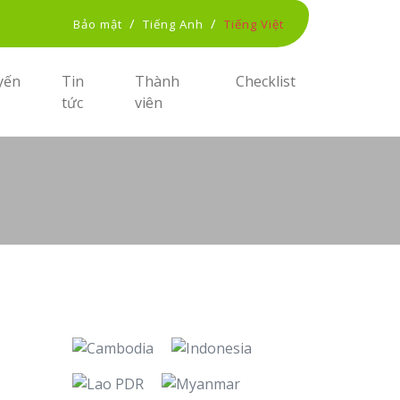
/
/
Bảo mật
Tiếng Anh
Tiếng Việt
yến
Tin
Thành
Checklist
tức
viên