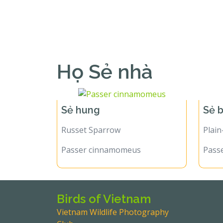
Họ Sẻ nhà
Sẻ hung
Sẻ 
Russet Sparrow
Plai
Passer cinnamomeus
Passe
Birds of Vietnam
Vietnam Wildlife Photography