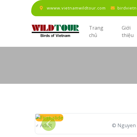
wwww.vietnamwildtour.com
birdviet
Trang
Giới
chủ
thiệu
♂
Adult
© Nguyen 
Previous