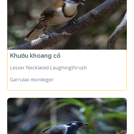
Khướu khoang cổ
Lesser Necklaced Laughingthrush
Garrulax monileger