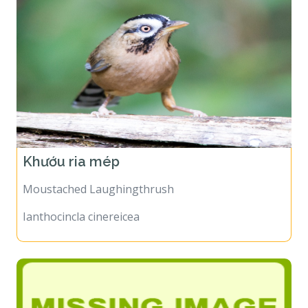
Khướu ria mép
Moustached Laughingthrush
Ianthocincla cinereicea