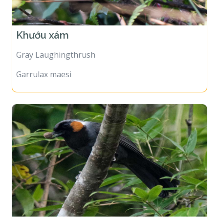
Khướu xám
Gray Laughingthrush
Garrulax maesi