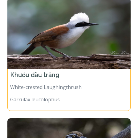
Khướu đầu trắng
White-crested Laughingthrush
Garrulax leucolophus