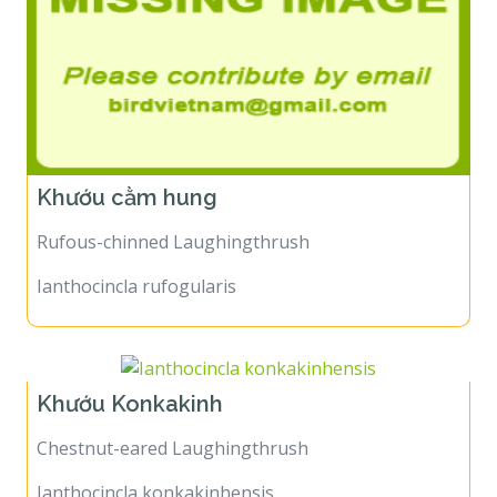
Khướu cằm hung
Rufous-chinned Laughingthrush
Ianthocincla rufogularis
Khướu Konkakinh
Chestnut-eared Laughingthrush
Ianthocincla konkakinhensis