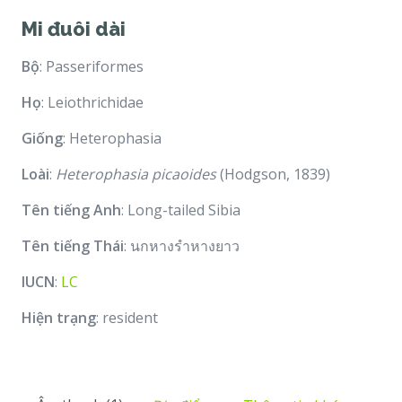
Mi đuôi dài
Bộ
: Passeriformes
Họ
: Leiothrichidae
Giống
: Heterophasia
Loài
:
Heterophasia picaoides
(Hodgson, 1839)
Tên tiếng Anh
: Long-tailed Sibia
Tên tiếng Thái
: นกหางรำหางยาว
IUCN
:
LC
Hiện trạng
: resident