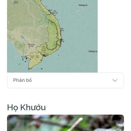
Phân bố
Họ Khướu