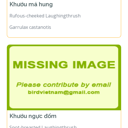
Khướu má hung
Rufous-cheeked Laughingthrush
Garrulax castanotis
Khướu ngực đốm
Spot-breasted Laughingthrush