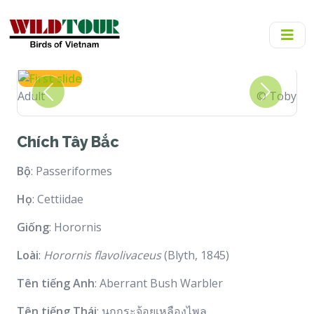
Adult
© Toby
Previous
Next
Chích Tây Bắc
Bộ
: Passeriformes
Họ
: Cettiidae
Giống
: Horornis
Loài
:
Horornis flavolivaceus
(Blyth, 1845)
Tên tiếng Anh
: Aberrant Bush Warbler
Tên tiếng Thái
: นกกระจ้อยเหลืองไพล