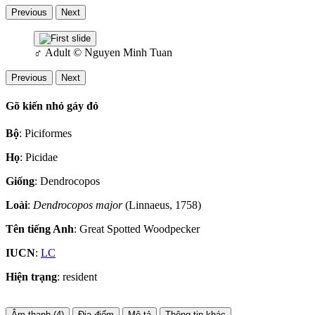
Previous
Next
♂
Adult
© Nguyen Minh Tuan
Previous
Next
Gõ kiến nhỏ gáy đỏ
Bộ
: Piciformes
Họ
: Picidae
Giống
: Dendrocopos
Loài
:
Dendrocopos major
(Linnaeus, 1758)
Tên tiếng Anh
: Great Spotted Woodpecker
IUCN
:
LC
Hiện trạng
: resident
Âm thanh (4)
Địa điểm
Mô tả
Thông tin khác