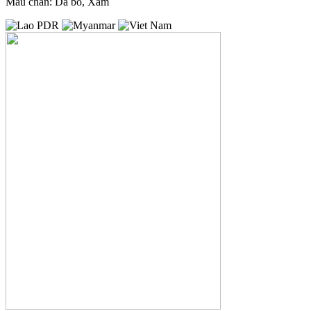
Màu chân: Da bò, Xám