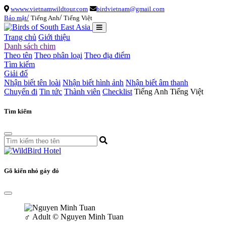
wwww.vietnamwildtour.com
birdvietnam@gmail.com
/
/
Bảo mật
Tiếng Anh
Tiếng Việt
Trang chủ
Giới thiệu
Danh sách chim
Theo tên
Theo phân loại
Theo địa điểm
Tìm kiếm
Giải đố
Nhận biết tên loài
Nhận biết hình ảnh
Nhận biết âm thanh
Chuyến đi
Tin tức
Thành viên
Checklist
Tiếng Anh
Tiếng Việt
Tìm kiếm
Gõ kiến nhỏ gáy đỏ
♂
Adult
© Nguyen Minh Tuan