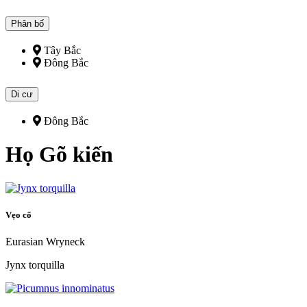
Phân bố
Tây Bắc
Đông Bắc
Di cư
Đông Bắc
Họ Gõ kiến
Vẹo cổ
Eurasian Wryneck
Jynx torquilla