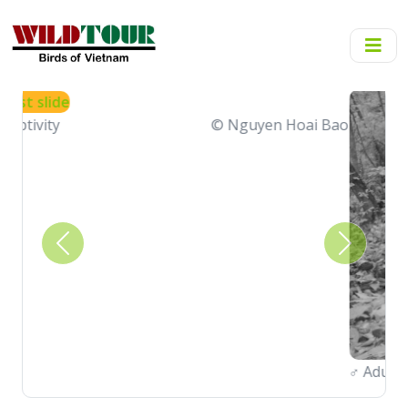
Previous
Next
♂
Adult
© Vietnature