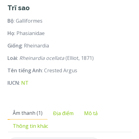
Trĩ sao
Bộ
: Galliformes
Họ
: Phasianidae
Giống
: Rheinardia
Loài
:
Rheinardia ocellata
(Elliot, 1871)
Tên tiếng Anh
: Crested Argus
IUCN
:
NT
Âm thanh (1)
Địa điểm
Mô tả
Thông tin khác