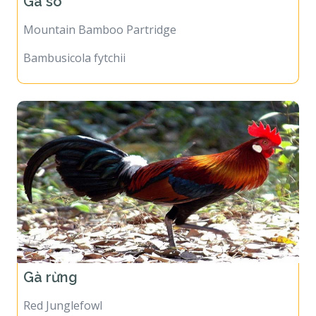
Gà so
Mountain Bamboo Partridge
Bambusicola fytchii
Gà rừng
Red Junglefowl