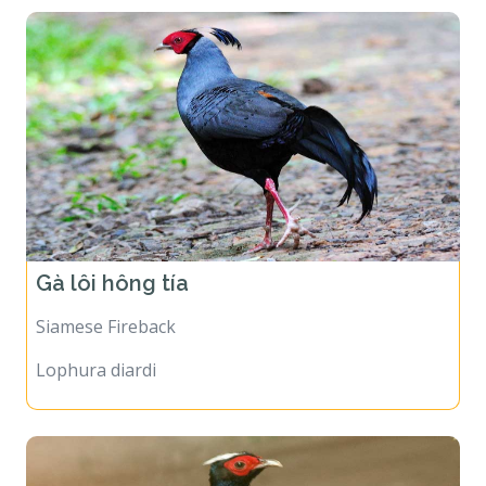
Gà lôi hông tía
Siamese Fireback
Lophura diardi