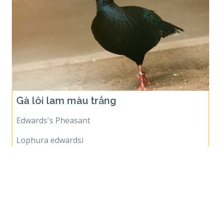
Gà lôi lam màu trắng
Edwards's Pheasant
Lophura edwardsi
Birds of Vietnam
Vietnam Wildlife Photography Club