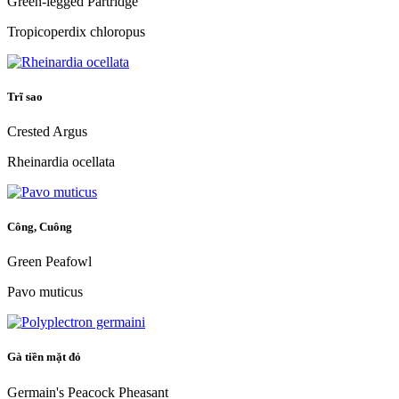
Green-legged Partridge
Tropicoperdix chloropus
Trĩ sao
Crested Argus
Rheinardia ocellata
Công, Cuông
Green Peafowl
Pavo muticus
Gà tiền mặt đỏ
Germain's Peacock Pheasant