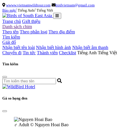
wwww.vietnamwildtour.com
birdvietnam@gmail.com
/
/
Bảo mật
Tiếng Anh
Tiếng Việt
Trang chủ
Giới thiệu
Danh sách chim
Theo tên
Theo phân loại
Theo địa điểm
Tìm kiếm
Giải đố
Nhận biết tên loài
Nhận biết hình ảnh
Nhận biết âm thanh
Chuyến đi
Tin tức
Thành viên
Checklist
Tiếng Anh
Tiếng Việt
Tìm kiếm
Gà so họng đen
♂
Adult
© Nguyen Hoai Bao