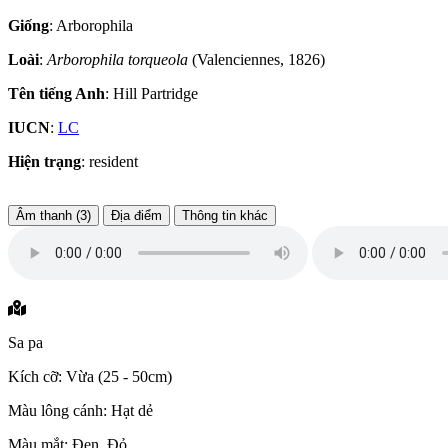
Giống
: Arborophila
Loài
:
Arborophila torqueola
(Valenciennes, 1826)
Tên tiếng Anh
: Hill Partridge
IUCN
:
LC
Hiện trạng
: resident
Âm thanh (3)
Địa điểm
Thông tin khác
Sa pa
Kích cỡ: Vừa (25 - 50cm)
Màu lông cánh: Hạt dẻ
Màu mắt: Đen, Đỏ