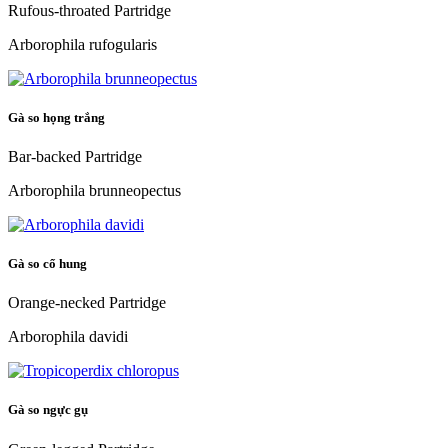
Rufous-throated Partridge
Arborophila rufogularis
Gà so họng trắng
Bar-backed Partridge
Arborophila brunneopectus
Gà so cổ hung
Orange-necked Partridge
Arborophila davidi
Gà so ngực gụ