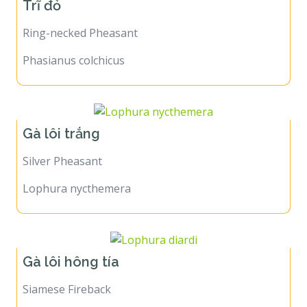
Trĩ đỏ
Ring-necked Pheasant
Phasianus colchicus
Gà lôi trắng
Silver Pheasant
Lophura nycthemera
Gà lôi hông tía
Siamese Fireback