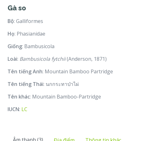
Gà so
Bộ
: Galliformes
Họ
: Phasianidae
Giống
: Bambusicola
Loài
:
Bambusicola fytchii
(Anderson, 1871)
Tên tiếng Anh
: Mountain Bamboo Partridge
Tên tiếng Thái
: นกกระทาป่าไผ่
Tên khác
: Mountain Bamboo-Partridge
IUCN
:
LC
Âm thanh (3)
Địa điểm
Thông tin khác