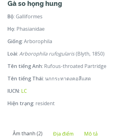
Gà so họng hung
Bộ
: Galliformes
Họ
: Phasianidae
Giống
: Arborophila
Loài
:
Arborophila rufogularis
(Blyth, 1850)
Tên tiếng Anh
: Rufous-throated Partridge
Tên tiếng Thái
: นกกระทาดงคอสีแสด
IUCN
:
LC
Hiện trạng
: resident
Âm thanh (2)
Địa điểm
Mô tả