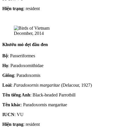
Hiện trạng
: resident
December, 2014
Khướu mỏ dẹt đầu đen
Bộ
: Passeriformes
Họ
: Paradoxornithidae
Giống
: Paradoxornis
Loài
:
Paradoxornis margaritae
(Delacour, 1927)
Tên tiếng Anh
: Black-headed Parrotbill
Tên khác
: Paradoxornis margaritae
IUCN
: VU
Hiện trạng
: resident