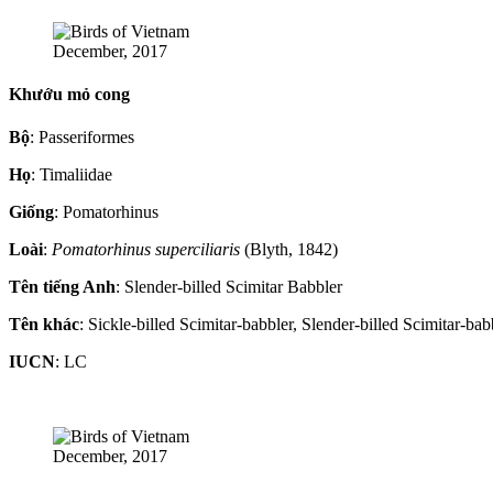
December, 2017
Khướu mỏ cong
Bộ
: Passeriformes
Họ
: Timaliidae
Giống
: Pomatorhinus
Loài
:
Pomatorhinus superciliaris
(Blyth, 1842)
Tên tiếng Anh
: Slender-billed Scimitar Babbler
Tên khác
: Sickle-billed Scimitar-babbler, Slender-billed Scimitar-bab
IUCN
: LC
December, 2017