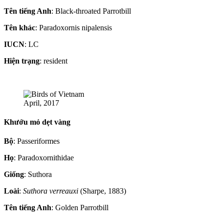
Tên tiếng Anh
: Black-throated Parrotbill
Tên khác
: Paradoxornis nipalensis
IUCN
: LC
Hiện trạng
: resident
April, 2017
Khướu mỏ dẹt vàng
Bộ
: Passeriformes
Họ
: Paradoxornithidae
Giống
: Suthora
Loài
:
Suthora verreauxi
(Sharpe, 1883)
Tên tiếng Anh
: Golden Parrotbill