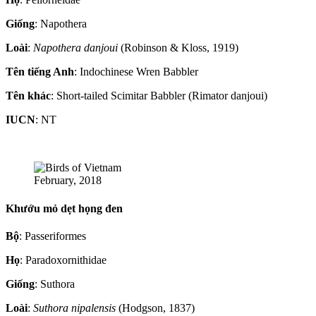
Giống
: Napothera
Loài
:
Napothera danjoui
(Robinson & Kloss, 1919)
Tên tiếng Anh
: Indochinese Wren Babbler
Tên khác
: Short-tailed Scimitar Babbler (Rimator danjoui)
IUCN
: NT
February, 2018
Khướu mỏ dẹt họng đen
Bộ
: Passeriformes
Họ
: Paradoxornithidae
Giống
: Suthora
Loài
:
Suthora nipalensis
(Hodgson, 1837)