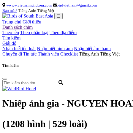
wwww.vietnamwildtour.com
birdvietnam@gmail.com
/
/
Bảo mật
Tiếng Anh
Tiếng Việt
Trang chủ
Giới thiệu
Danh sách chim
Theo tên
Theo phân loại
Theo địa điểm
Tìm kiếm
Giải đố
Nhận biết tên loài
Nhận biết hình ảnh
Nhận biết âm thanh
Chuyến đi
Tin tức
Thành viên
Checklist
Tiếng Anh
Tiếng Việt
Tìm kiếm
Nhiếp ảnh gia - NGUYEN HO
(1208 hình | 529 loài)