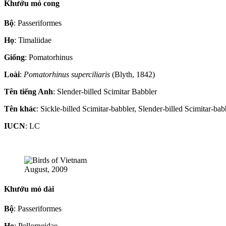
Khướu mỏ cong
Bộ
: Passeriformes
Họ
: Timaliidae
Giống
: Pomatorhinus
Loài
:
Pomatorhinus superciliaris
(Blyth, 1842)
Tên tiếng Anh
: Slender-billed Scimitar Babbler
Tên khác
: Sickle-billed Scimitar-babbler, Slender-billed Scimitar-bab
IUCN
: LC
August, 2009
Khướu mỏ dài
Bộ
: Passeriformes
Họ
: Pellorneidae