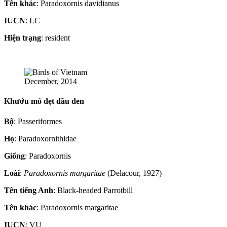
Tên khác
: Paradoxornis davidianus
IUCN
: LC
Hiện trạng
: resident
December, 2014
Khướu mỏ dẹt đầu đen
Bộ
: Passeriformes
Họ
: Paradoxornithidae
Giống
: Paradoxornis
Loài
:
Paradoxornis margaritae
(Delacour, 1927)
Tên tiếng Anh
: Black-headed Parrotbill
Tên khác
: Paradoxornis margaritae
IUCN
: VU