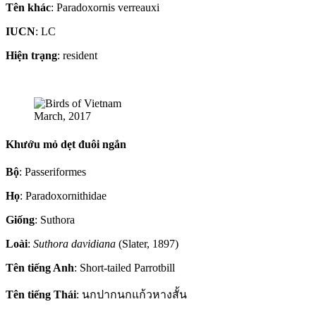
Tên khác
: Paradoxornis verreauxi
IUCN
: LC
Hiện trạng
: resident
March, 2017
Khướu mỏ dẹt đuôi ngắn
Bộ
: Passeriformes
Họ
: Paradoxornithidae
Giống
: Suthora
Loài
:
Suthora davidiana
(Slater, 1897)
Tên tiếng Anh
: Short-tailed Parrotbill
Tên tiếng Thái
: นกปากนกแก้วหางสั้น