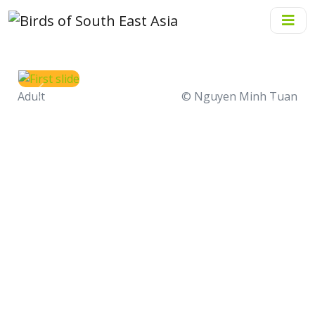
Adult
© Nguyen Minh Tuan
Previous
Next
Sáo đất nâu
Bộ
: Passeriformes
Họ
: Turdidae
Giống
: Zoothera
Loài
:
Zoothera marginata
(Blyth, 1847)
Tên tiếng Anh
: Dark-sided Thrush
Tên tiếng Thái
: นกเดินดงเล็กปากยาว