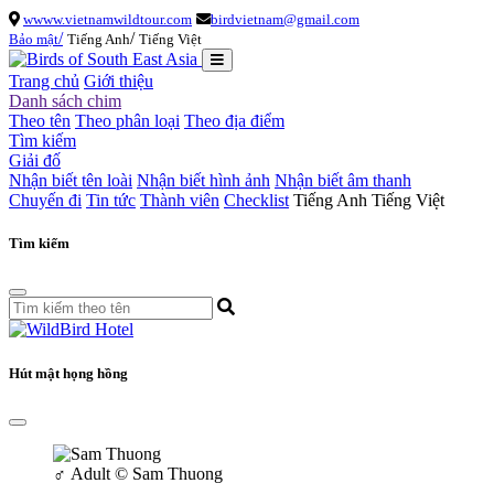
wwww.vietnamwildtour.com
birdvietnam@gmail.com
/
/
Bảo mật
Tiếng Anh
Tiếng Việt
Trang chủ
Giới thiệu
Danh sách chim
Theo tên
Theo phân loại
Theo địa điểm
Tìm kiếm
Giải đố
Nhận biết tên loài
Nhận biết hình ảnh
Nhận biết âm thanh
Chuyến đi
Tin tức
Thành viên
Checklist
Tiếng Anh
Tiếng Việt
Tìm kiếm
Hút mật họng hồng
♂
Adult
© Sam Thuong