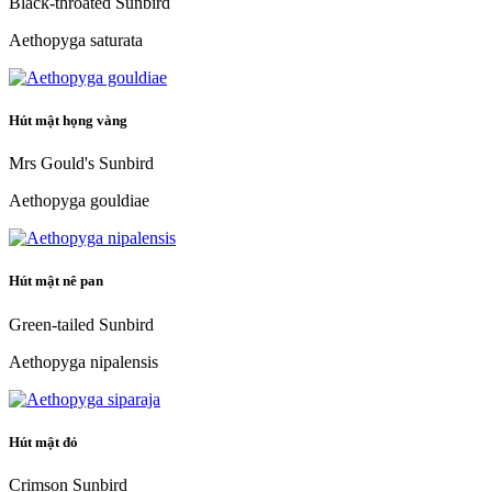
Black-throated Sunbird
Aethopyga saturata
Hút mật họng vàng
Mrs Gould's Sunbird
Aethopyga gouldiae
Hút mật nê pan
Green-tailed Sunbird
Aethopyga nipalensis
Hút mật đỏ
Crimson Sunbird