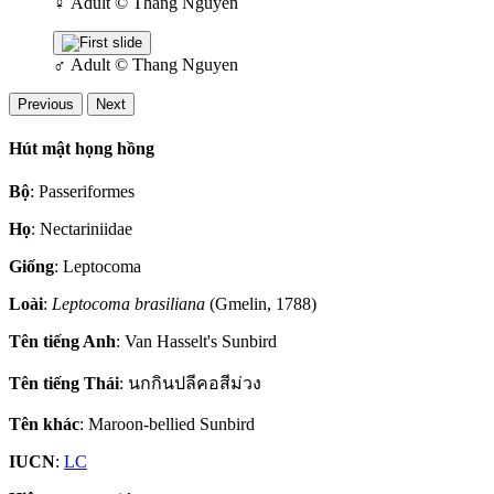
♀
Adult
© Thang Nguyen
♂
Adult
© Thang Nguyen
Previous
Next
Hút mật họng hồng
Bộ
: Passeriformes
Họ
: Nectariniidae
Giống
: Leptocoma
Loài
:
Leptocoma brasiliana
(Gmelin, 1788)
Tên tiếng Anh
: Van Hasselt's Sunbird
Tên tiếng Thái
: นกกินปลีคอสีม่วง
Tên khác
: Maroon-bellied Sunbird
IUCN
:
LC