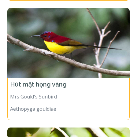
Hút mật họng vàng
Mrs Gould's Sunbird
Aethopyga gouldiae