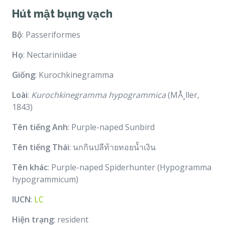
Hút mật bụng vạch
Bộ
: Passeriformes
Họ
: Nectariniidae
Giống
: Kurochkinegramma
Loài
:
Kurochkinegramma hypogrammica
(MÅ¸ller,
1843)
Tên tiếng Anh
: Purple-naped Sunbird
Tên tiếng Thái
: นกกินปลีท้ายทอยน้ำเงิน
Tên khác
: Purple-naped Spiderhunter (Hypogramma
hypogrammicum)
IUCN
:
LC
Hiện trạng
: resident